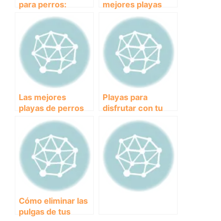
para perros:
mejores playas
¿cómo elegir la
para disfrutar con
mejor?
tu perro en Galicia
Las mejores
Playas para
playas de perros
disfrutar con tu
en Cádiz para
perro en Huelva:
disfrutar con tu
descubre los
mejor amigo
mejores destinos
peludo
Cómo eliminar las
pulgas de tus