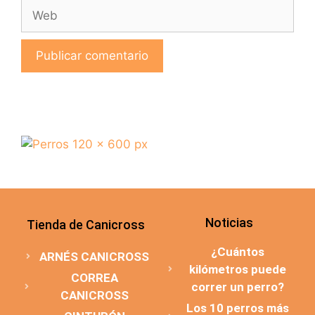
Noticias
Tienda de Canicross
¿Cuántos
ARNÉS CANICROSS
kilómetros puede
CORREA
correr un perro?
CANICROSS
Los 10 perros más