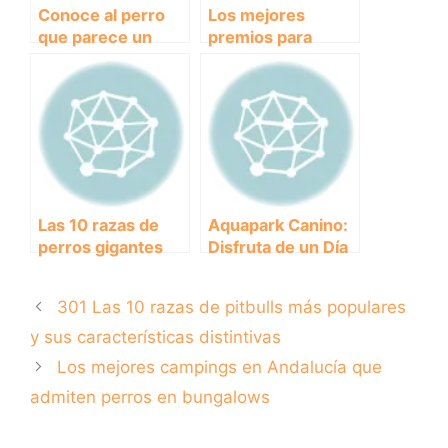
Conoce al perro
Los mejores
que parece un
premios para
lobo:
perros:
características y
recompensas
curiosidades.
ideales para tu fiel
compañero
Las 10 razas de
Aquapark Canino:
perros gigantes
Disfruta de un Día
que impresionarán
de Diversión con
por su tamaño y
Tu Mejor Amigo en
301 Las 10 razas de pitbulls más populares
personalidad
el Agua
y sus características distintivas
Los mejores campings en Andalucía que
admiten perros en bungalows