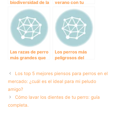
biodiversidad de la
verano con tu
Playa de los
compañero
Alemanes: el
peludo: Las
paraíso de la vida
mejores playas
marina
que permiten
perros en España
Las razas de perro
Los perros más
más grandes que
peligrosos del
existen: conoce a
mundo: conoce las
estos
razas que pueden
Los top 5 mejores piensos para perros en el
impresionantes
representar un
gigantes caninos.
riesgo para los
mercado: ¿cuál es el ideal para mi peludo
humanos.
amigo?
Cómo lavar los dientes de tu perro: guía
completa.