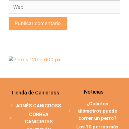
Noticias
Tienda de Canicross
¿Cuántos
ARNÉS CANICROSS
kilómetros puede
CORREA
correr un perro?
CANICROSS
Los 10 perros más