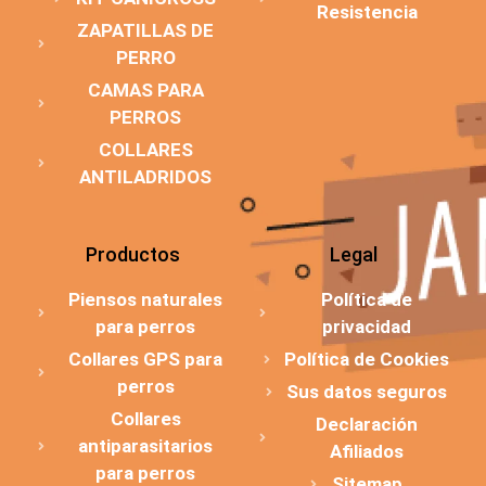
Resistencia
ZAPATILLAS DE
PERRO
CAMAS PARA
PERROS
COLLARES
ANTILADRIDOS
Productos
Legal
Piensos naturales
Política de
para perros
privacidad
Collares GPS para
Política de Cookies
perros
Sus datos seguros
Collares
Declaración
antiparasitarios
Afiliados
para perros
Sitemap