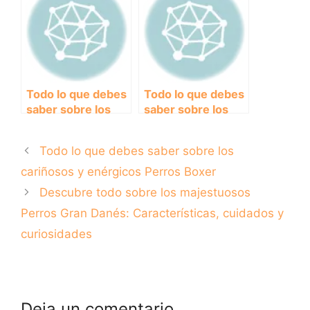
fascinante raza
Curiosidades
Todo lo que debes
Todo lo que debes
saber sobre los
saber sobre los
majestuosos
cariñosos y
Perros
enérgicos Perros
Todo lo que debes saber sobre los
Leonberger
Boxer
cariñosos y enérgicos Perros Boxer
Descubre todo sobre los majestuosos
Perros Gran Danés: Características, cuidados y
curiosidades
Deja un comentario