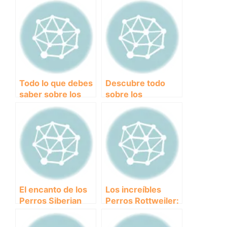
Todo lo que debes
Descubre todo
saber sobre los
sobre los
inteligentes
magníficos Perros
Perros Border
Pastor Alemán:
Collie
Características,
cuidados y
curiosidades
El encanto de los
Los increíbles
Perros Siberian
Perros Rottweiler:
Husky: Descubre
Características,
todo sobre esta
Cuidados y