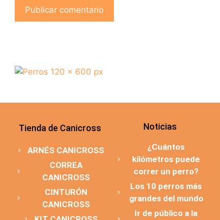
Noticias
Tienda de Canicross
¿Cuántos
ARNÉS CANICROSS
kilómetros puede
CORREA
correr un perro?
CANICROSS
Los 10 perros más
CINTURÓN
grandes del mundo
CANICROSS
Ir de público a la
KIT CANICROSS