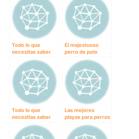
Todo lo que
El majestuoso
necesitas saber
perro de pelo
sobre las
largo: Razas y
vitaminas para
cuidados para
perros: ¿cuáles
disfrutar de su
son esenciales y
compañía
cómo
suministrarlas
correctamente?
Todo lo que
Las mejores
necesitas saber
playas para perros
sobre la dieta renal
en Galicia: disfruta
para perros:
del verano con tu
consejos y
mascota