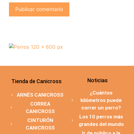
Noticias
Tienda de Canicross
¿Cuántos
ARNÉS CANICROSS
kilómetros puede
CORREA
correr un perro?
CANICROSS
Los 10 perros más
CINTURÓN
grandes del mundo
CANICROSS
Ir de público a la