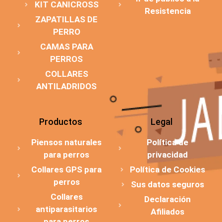
KIT CANICROSS
Resistencia
ZAPATILLAS DE
PERRO
CAMAS PARA
PERROS
COLLARES
ANTILADRIDOS
Productos
Legal
Piensos naturales
Política de
para perros
privacidad
Collares GPS para
Política de Cookies
perros
Sus datos seguros
Collares
Declaración
antiparasitarios
Afiliados
para perros