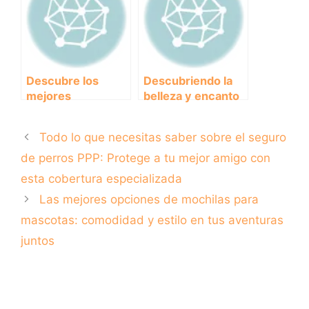
recomendaciones
Descubre los
Descubriendo la
mejores
belleza y encanto
alojamientos para
de Alboraya Playa:
vacacionar en
tu próximo destino
Todo lo que necesitas saber sobre el seguro
Asturias con tu fiel
de vacaciones en
amigo peludo.
España.
de perros PPP: Protege a tu mejor amigo con
esta cobertura especializada
Las mejores opciones de mochilas para
mascotas: comodidad y estilo en tus aventuras
juntos