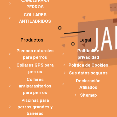
CAMAS PARA
PERROS
COLLARES
ANTILADRIDOS
Productos
Legal
Piensos naturales
Política de
para perros
privacidad
Collares GPS para
Política de Cookies
perros
Sus datos seguros
Collares
Declaración
antiparasitarios
Afiliados
para perros
Sitemap
Piscinas para
perros grandes y
bañeras