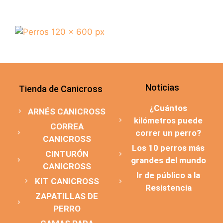
Noticias
Tienda de Canicross
¿Cuántos
ARNÉS CANICROSS
kilómetros puede
CORREA
correr un perro?
CANICROSS
Los 10 perros más
CINTURÓN
grandes del mundo
CANICROSS
Ir de público a la
KIT CANICROSS
Resistencia
ZAPATILLAS DE
PERRO