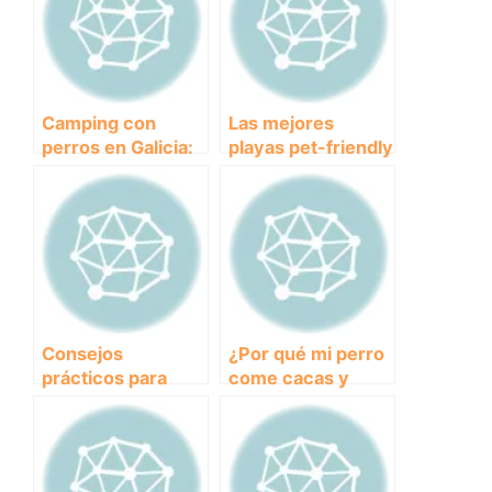
Camping con
Las mejores
perros en Galicia:
playas pet-friendly
Una escapada
del País Vasco
ideal para amantes
para disfrutar con
de los animales.
tu perro
Consejos
¿Por qué mi perro
prácticos para
come cacas y
enseñarle a tu
cómo evitarlo?
cachorro a hacer
sus necesidades
fuera de casa