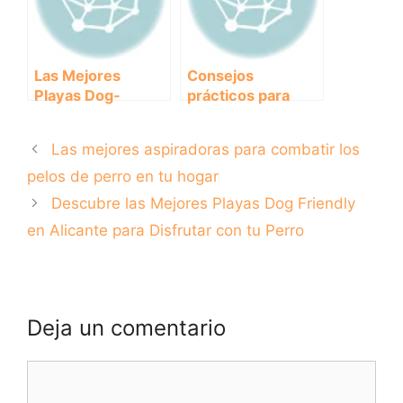
Las Mejores
Consejos
Playas Dog-
prácticos para
Friendly en
evitar que tu perro
Cantabria para
muerda en
Las mejores aspiradoras para combatir los
Disfrutar con tu
situaciones
Perro
inapropiadas.
pelos de perro en tu hogar
Descubre las Mejores Playas Dog Friendly
en Alicante para Disfrutar con tu Perro
Deja un comentario