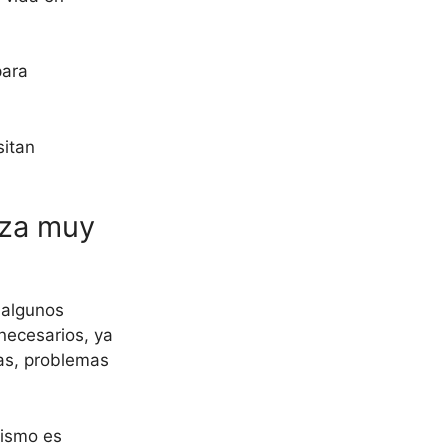
para
sitan
aza muy
 algunos
necesarios, ya
as, problemas
lismo es