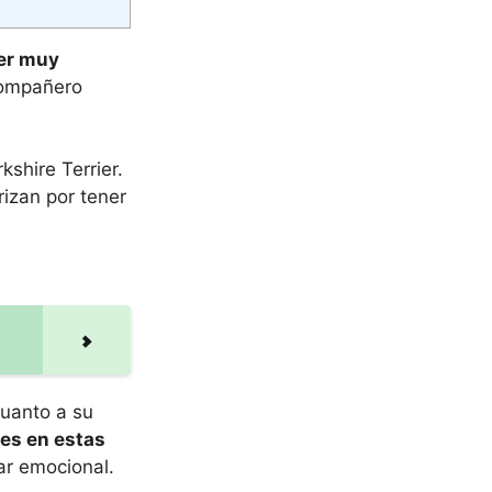
ser muy
compañero
shire Terrier.
izan por tener
cuanto a su
es en estas
ar emocional.