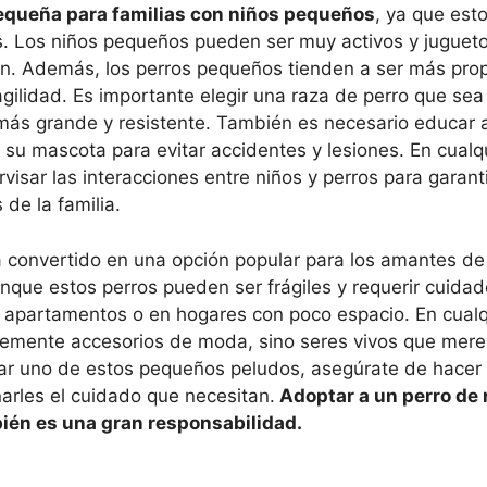
equeña para familias con niños pequeños
, ya que est
as. Los niños pequeños pueden ser muy activos y jugueto
can. Además, los perros pequeños tienden a ser más pro
gilidad. Es importante elegir una raza de perro que se
 más grande y resistente. También es necesario educar a
u mascota para evitar accidentes y lesiones. En cualq
isar las interacciones entre niños y perros para garant
de la familia.
a convertido en una opción popular para los amantes de
ue estos perros pueden ser frágiles y requerir cuidad
n apartamentos o en hogares con poco espacio. En cualq
plemente accesorios de moda, sino seres vivos que mer
ar uno de estos pequeños peludos, asegúrate de hacer 
narles el cuidado que necesitan.
Adoptar a un perro de
ién es una gran responsabilidad.