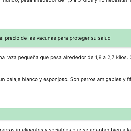
 mundo, pesa alrededor de 1,5 a 3 kilos y no necesita
l precio de las vacunas para proteger su salud
na raza pequeña que pesa alrededor de 1,8 a 2,7 kilos. 
 un pelaje blanco y esponjoso. Son perros amigables y fá
 perros inteligentes y sociables que se adaptan bien a l