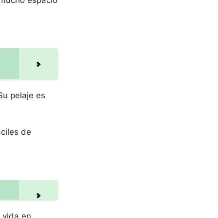
n mucho espacio
Su pelaje es
ciles de
a vida en