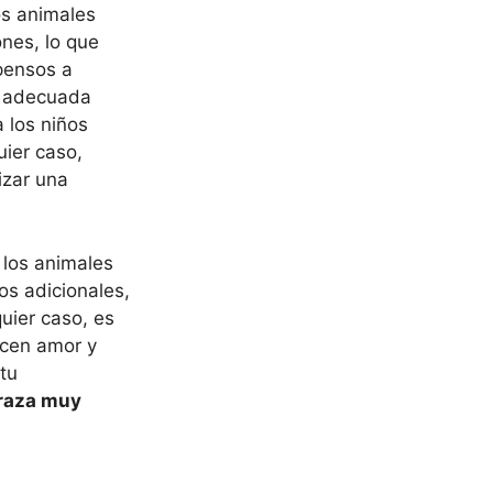
os animales
nes, lo que
pensos a
a adecuada
 los niños
uier caso,
izar una
 los animales
os adicionales,
uier caso, es
ecen amor y
tu
 raza muy