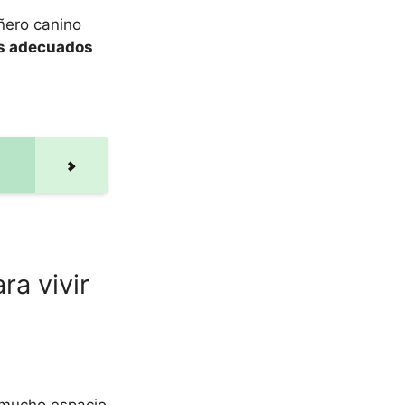
ñero canino
os adecuados
a vivir