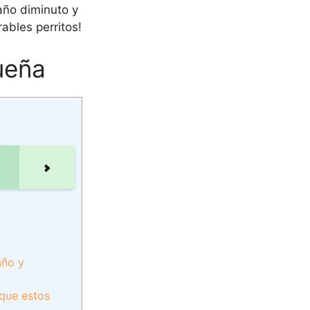
año diminuto y
ables perritos!
ueña
año y
que estos