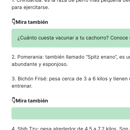
1. Chihuahua: es la raza de perro más pequeña del
para ejercitarse.
👇Mira también
¿Cuánto cuesta vacunar a tu cachorro? Conoce e
2. Pomerania: también llamado “Spitz enano”, es u
abundante y esponjoso.
3. Bichón Frisé: pesa cerca de 3 a 6 kilos y tienen
entrenar.
👇Mira también
4. Shih Tzu: pesa alrededor de 4,5 a 7,2 kilos. Son