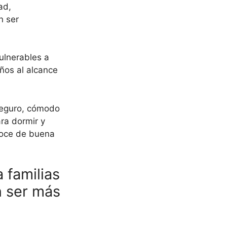
ad,
n ser
ulnerables a
ños al alcance
seguro, cómodo
ra dormir y
goce de buena
 familias
n ser más