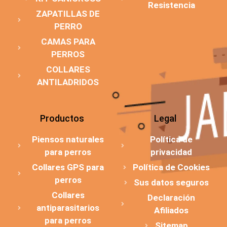
Resistencia
ZAPATILLAS DE
PERRO
CAMAS PARA
PERROS
COLLARES
ANTILADRIDOS
Productos
Legal
Piensos naturales
Política de
para perros
privacidad
Collares GPS para
Política de Cookies
perros
Sus datos seguros
Collares
Declaración
antiparasitarios
Afiliados
para perros
Sitemap