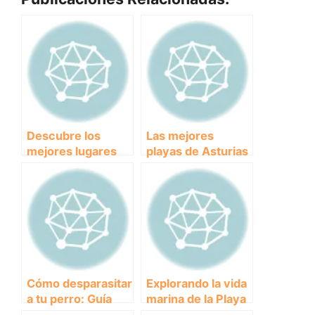
Descubre los
Las mejores
mejores lugares
playas de Asturias
para disfrutar con
para disfrutar con
tu perro en Cádiz.
tu perro
Cómo desparasitar
Explorando la vida
a tu perro: Guía
marina de la Playa
completa paso a
de la Rubina: