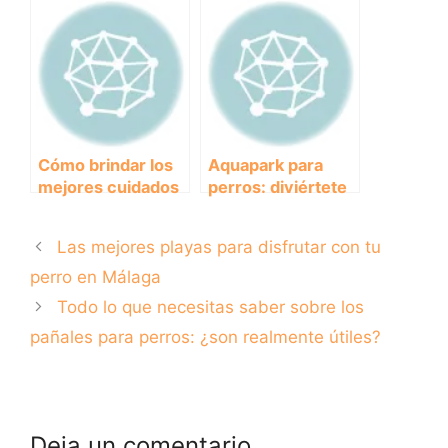
paso
descubre las
especies más
fascinantes del
Mediterráneo
Cómo brindar los
Aquapark para
mejores cuidados
perros: diviértete
a tu chihuahua:
en el agua junto a
tips y consejos
tu mejor amigo
Las mejores playas para disfrutar con tu
perro en Málaga
Todo lo que necesitas saber sobre los
pañales para perros: ¿son realmente útiles?
Deja un comentario