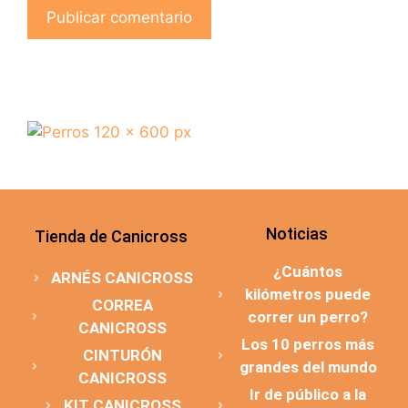
Noticias
Tienda de Canicross
¿Cuántos
ARNÉS CANICROSS
kilómetros puede
CORREA
correr un perro?
CANICROSS
Los 10 perros más
CINTURÓN
grandes del mundo
CANICROSS
Ir de público a la
KIT CANICROSS