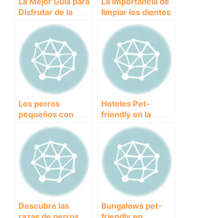
La Mejor Guía para
La importancia de
Disfrutar de la
limpiar los dientes
Playa de Perros en
del perro:
Murcia: Todo lo
consejos y
que Necesitas
técnicas
Saber
efectivas.
Los perros
Hoteles Pet-
pequeños con
friendly en la
pelo largo más
Playa: Disfruta tus
adorables y fáciles
Vacaciones con Tu
de cuidar
Mascota
Descubre las
Bungalows pet-
razas de perros
friendly en