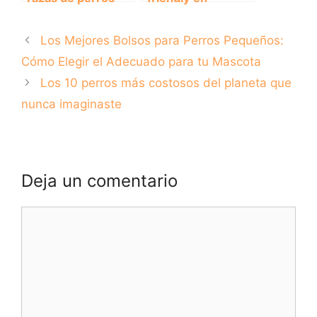
nórdicos más
Cantabria:
populares para
vacaciones
Los Mejores Bolsos para Perros Pequeños:
tener como
perfectas con tu
mascota
perro
Cómo Elegir el Adecuado para tu Mascota
Los 10 perros más costosos del planeta que
nunca imaginaste
Deja un comentario