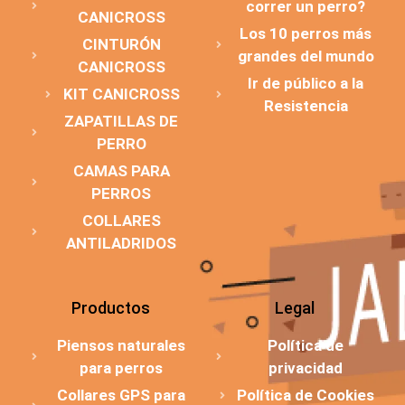
correr un perro?
CANICROSS
Los 10 perros más
CINTURÓN
grandes del mundo
CANICROSS
Ir de público a la
KIT CANICROSS
Resistencia
ZAPATILLAS DE
PERRO
CAMAS PARA
PERROS
COLLARES
ANTILADRIDOS
Productos
Legal
Piensos naturales
Política de
para perros
privacidad
Collares GPS para
Política de Cookies