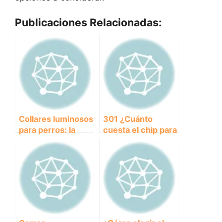
Publicaciones Relacionadas:
Collares luminosos
301 ¿Cuánto
para perros: la
cuesta el chip para
solución perfecta
perros? – Todo lo
para paseos
que necesitas
nocturnos
saber sobre el
precio del chip de
identificación para
tu mascota.