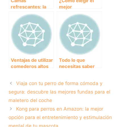
Camas
¿Cómo elegir el
refrescantes: la
mejor
solución perfecta
antiparasitario
para mantener a tu
interno para tu
perro fresco en
perro?
verano
Ventajas de utilizar
Todo lo que
comederos altos
necesitas saber
para perros:
sobre la
comodidad y salud
prevención de
Viaja con tu perro de forma cómoda y
en su alimentación
pulgas en perros:
Los mejores
segura: descubre las mejores fundas para el
antipulgas del
maletero del coche
mercado.
Kong para perros en Amazon: la mejor
opción para el entretenimiento y estimulación
mental de tu mascota