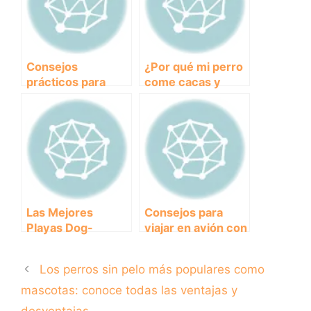
Consejos
¿Por qué mi perro
prácticos para
come cacas y
enseñarle a tu
cómo evitarlo?
cachorro a hacer
sus necesidades
fuera de casa
Las Mejores
Consejos para
Playas Dog-
viajar en avión con
Friendly en
tu perro y hacer
Cantabria para
de la experiencia
Los perros sin pelo más populares como
Disfrutar con tu
algo inolvidable
Perro
mascotas: conoce todas las ventajas y