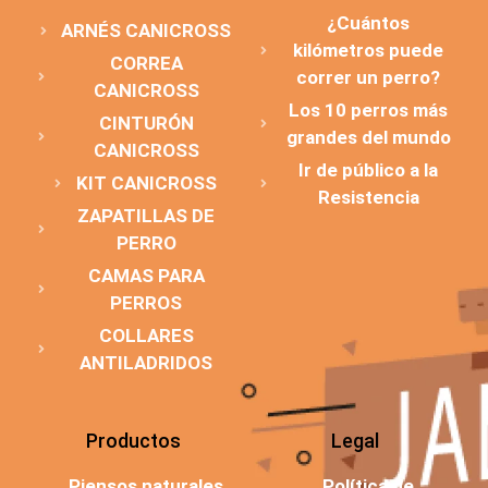
¿Cuántos
ARNÉS CANICROSS
kilómetros puede
CORREA
correr un perro?
CANICROSS
Los 10 perros más
CINTURÓN
grandes del mundo
CANICROSS
Ir de público a la
KIT CANICROSS
Resistencia
ZAPATILLAS DE
PERRO
CAMAS PARA
PERROS
COLLARES
ANTILADRIDOS
Productos
Legal
Piensos naturales
Política de