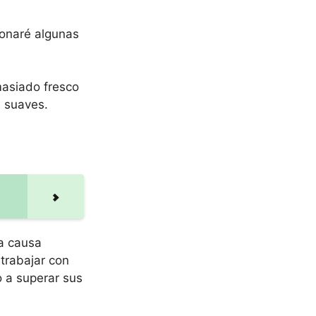
ionaré algunas
masiado fresco
s suaves.
la causa
trabajar con
o a superar sus