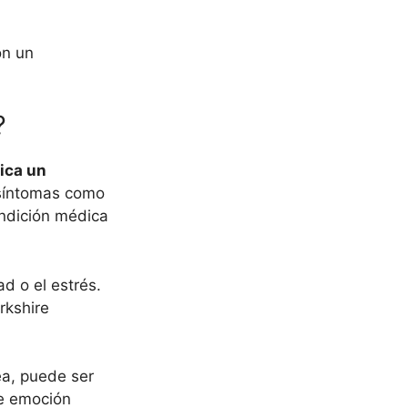
on un
?
ica un
 síntomas como
ondición médica
ad o el estrés.
rkshire
ea, puede ser
de emoción