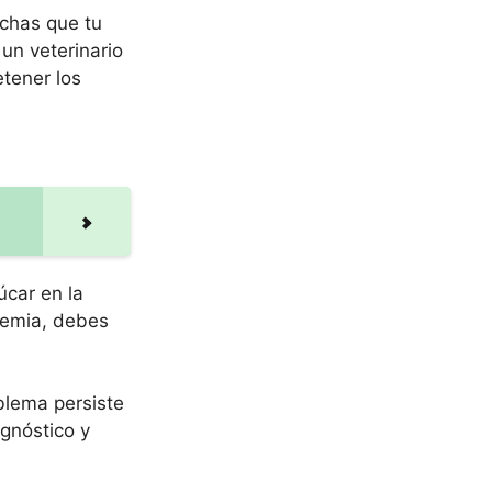
echas que tu
un veterinario
tener los
úcar en la
cemia, debes
blema persiste
agnóstico y