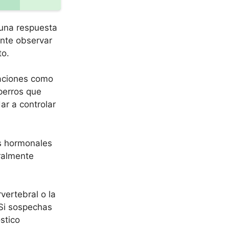
 una respuesta
ante observar
to.
uaciones como
perros que
ar a controlar
s hormonales
ralmente
ertebral o la
 Si sospechas
stico