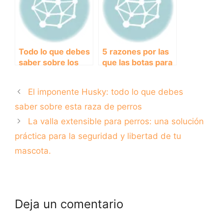
y
mascota
recomendaciones
Todo lo que debes
5 razones por las
saber sobre los
que las botas para
perros de raza
perros son
‘Taza de Té’
imprescindibles en
El imponente Husky: todo lo que debes
invierno
saber sobre esta raza de perros
La valla extensible para perros: una solución
práctica para la seguridad y libertad de tu
mascota.
Deja un comentario