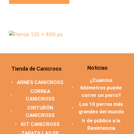
Noticias
Tienda de Canicross
¿Cuántos
ARNÉS CANICROSS
kilómetros puede
CORREA
correr un perro?
CANICROSS
Los 10 perros más
CINTURÓN
grandes del mundo
CANICROSS
Ir de público a la
KIT CANICROSS
Resistencia
ZAPATILLAS DE