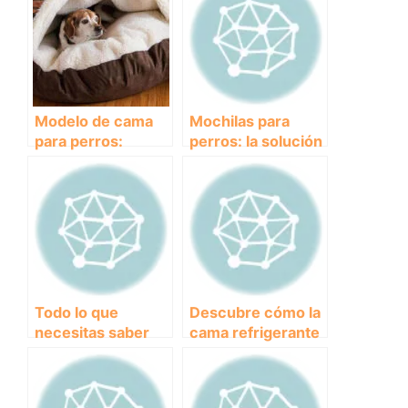
Modelo de cama
Mochilas para
para perros:
perros: la solución
¿cómo elegir la
perfecta para
mejor?
llevar todo lo
necesario en tus
aventuras juntos
Todo lo que
Descubre cómo la
necesitas saber
cama refrigerante
sobre el colchón
para perros puede
ortopédico para
mejorar la calidad
perros: beneficios
de vida de tu