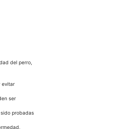
dad del perro,
 evitar
eden ser
n sido probadas
fermedad,