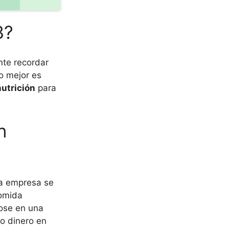
3?
nte recordar
o mejor es
nutrición
para
n
ta empresa se
comida
ose en una
o dinero en