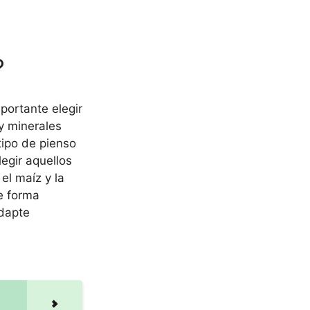
?
portante elegir
y minerales
tipo de pienso
egir aquellos
el maíz y la
e forma
adapte