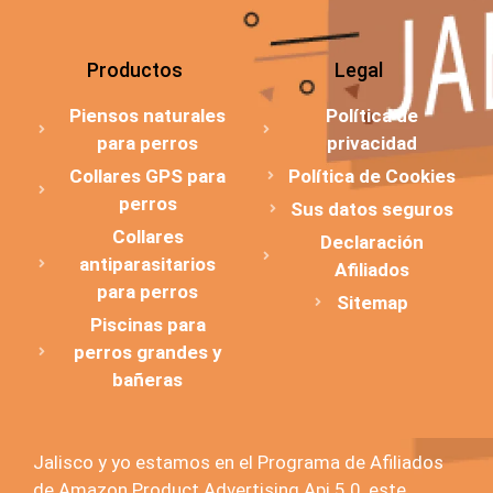
Productos
Legal
Piensos naturales
Política de
para perros
privacidad
Collares GPS para
Política de Cookies
perros
Sus datos seguros
Collares
Declaración
antiparasitarios
Afiliados
para perros
Sitemap
Piscinas para
perros grandes y
bañeras
Jalisco y yo estamos en el Programa de Afiliados
de Amazon Product Advertising Api 5.0, este