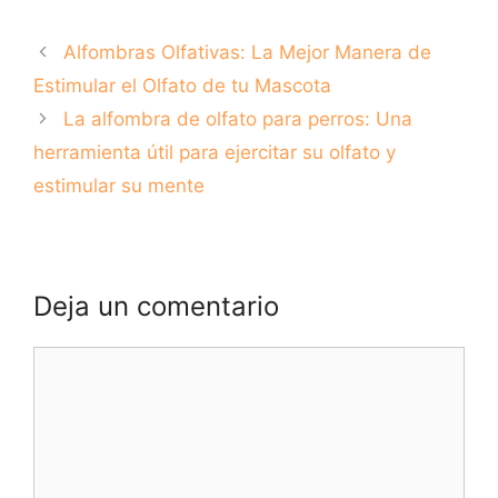
perro? Descubre
razas que no
los precios de las
sueltan pelo
Alfombras Olfativas: La Mejor Manera de
vacunas para
caninos
Estimular el Olfato de tu Mascota
La alfombra de olfato para perros: Una
herramienta útil para ejercitar su olfato y
estimular su mente
Deja un comentario