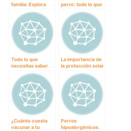
familia: Explora
perro: todo lo que
estos
necesitas saber
apartahoteles que
para cuidar a tu
admiten mascotas
mascota
Todo lo que
La importancia de
necesitas saber
la protección solar
sobre los perros
en perros:
de pelo largo:
consejos y
cuidados y
recomendaciones.
recomendaciones
¿Cuánto cuesta
Perros
vacunar a tu
hipoalergénicos: