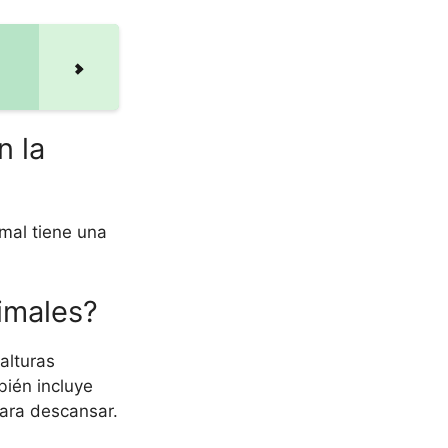
n la
mal tiene una
imales?
alturas
ién incluye
para descansar.