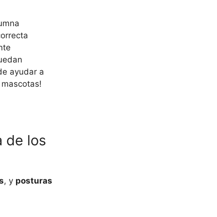
lumna
correcta
nte
puedan
ede ayudar a
s mascotas!
 de los
s
, y
posturas