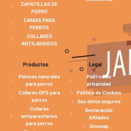
ZAPATILLAS DE
PERRO
CAMAS PARA
PERROS
COLLARES
ANTILADRIDOS
Productos
Legal
Piensos naturales
Política de
para perros
privacidad
Collares GPS para
Política de Cookies
perros
Sus datos seguros
Collares
Declaración
antiparasitarios
Afiliados
para perros
Sitemap