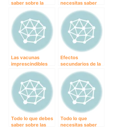
saber sobre la
necesitas saber
vacunación en
sobre el
perros
calendario de
vacunación para
perros: protege la
salud de tu
mascota
Las vacunas
Efectos
imprescindibles
secundarios de la
para la salud de tu
vacunación en
perro: todo lo que
perros: ¿Qué
debes saber
debes saber?
Todo lo que debes
Todo lo que
saber sobre las
necesitas saber