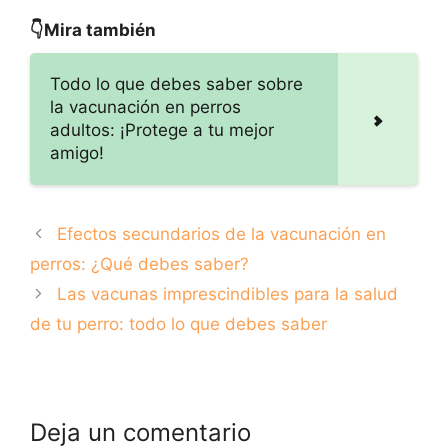
pautas de
sobre vacunas
vacunación para
para prevenir
👇Mira también
cachorros: Guía
enfermedades
completa
comunes en tus
Todo lo que debes saber sobre
mascotas
la vacunación en perros
adultos: ¡Protege a tu mejor
amigo!
Efectos secundarios de la vacunación en
perros: ¿Qué debes saber?
Las vacunas imprescindibles para la salud
de tu perro: todo lo que debes saber
Deja un comentario