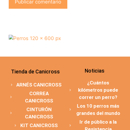
Noticias
Tienda de Canicross
¿Cuántos
ARNÉS CANICROSS
kilómetros puede
CORREA
correr un perro?
CANICROSS
Los 10 perros más
CINTURÓN
grandes del mundo
CANICROSS
Ir de público a la
KIT CANICROSS
Resistencia