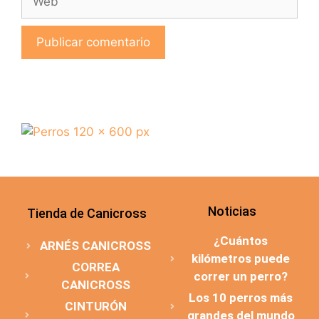
Noticias
Tienda de Canicross
¿Cuántos
ARNÉS CANICROSS
kilómetros puede
CORREA
correr un perro?
CANICROSS
Los 10 perros más
CINTURÓN
grandes del mundo