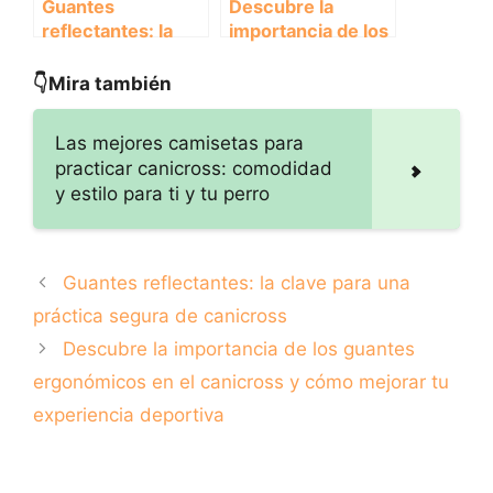
Guantes
Descubre la
reflectantes: la
importancia de los
clave para una
guantes
práctica segura de
ergonómicos en el
👇Mira también
canicross
canicross y cómo
mejorar tu
Las mejores camisetas para
experiencia
practicar canicross: comodidad
deportiva
y estilo para ti y tu perro
Guantes reflectantes: la clave para una
práctica segura de canicross
Descubre la importancia de los guantes
ergonómicos en el canicross y cómo mejorar tu
experiencia deportiva