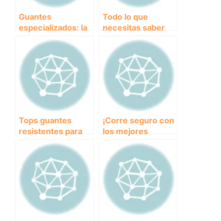
Guantes
Todo lo que
especializados: la
necesitas saber
mejor protección
sobre los guantes
para disfrutar del
de seguridad para
canicross
practicar
canicross
Tops guantes
¡Corre seguro con
resistentes para
los mejores
disfrutar del
guantes
canicross al
antideslizantes
máximo
para canicross!