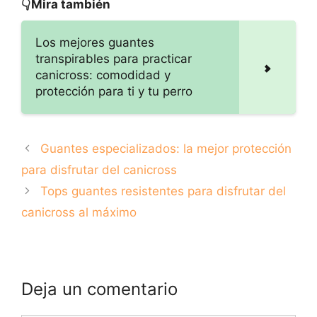
para disfrutar del
👇Mira también
canicross
Los mejores guantes
transpirables para practicar
canicross: comodidad y
protección para ti y tu perro
Guantes especializados: la mejor protección
para disfrutar del canicross
Tops guantes resistentes para disfrutar del
canicross al máximo
Deja un comentario