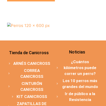
Noticias
Tienda de Canicross
¿Cuántos
ARNÉS CANICROSS
kilómetros puede
CORREA
correr un perro?
CANICROSS
Los 10 perros más
CINTURÓN
grandes del mundo
CANICROSS
Ir de público a la
KIT CANICROSS
Resistencia
ZAPATILLAS DE