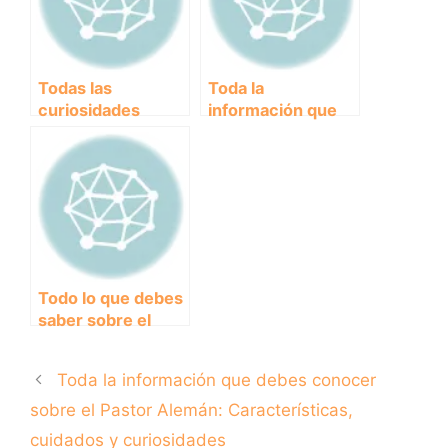
cuidados
Todas las
Toda la
curiosidades
información que
sobre el
debes conocer
encantador
sobre el Pastor
Beagle:
Alemán:
¡Descúbrelas aquí!
Características,
cuidados y
curiosidades
Todo lo que debes
saber sobre el
cariñoso y
enérgico Boxer
Toda la información que debes conocer
sobre el Pastor Alemán: Características,
cuidados y curiosidades