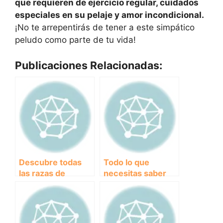
que requieren de ejercicio regular, cuidados
especiales en su pelaje y amor incondicional.
¡No te arrepentirás de tener a este simpático
peludo como parte de tu vida!
Publicaciones Relacionadas:
Descubre todas
Todo lo que
las razas de
necesitas saber
compañía: guía
sobre el Labrador
completa para
Retriever:
elegir tu mejor
Características,
amigo peludo
temperamento y