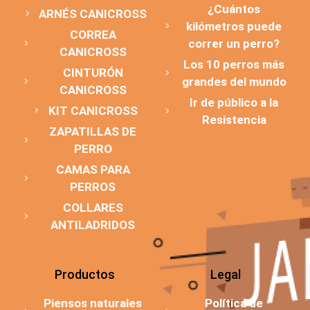
¿Cuántos
ARNÉS CANICROSS
kilómetros puede
CORREA
correr un perro?
CANICROSS
Los 10 perros más
CINTURÓN
grandes del mundo
CANICROSS
Ir de público a la
KIT CANICROSS
Resistencia
ZAPATILLAS DE
PERRO
CAMAS PARA
PERROS
COLLARES
ANTILADRIDOS
Productos
Legal
Piensos naturales
Política de