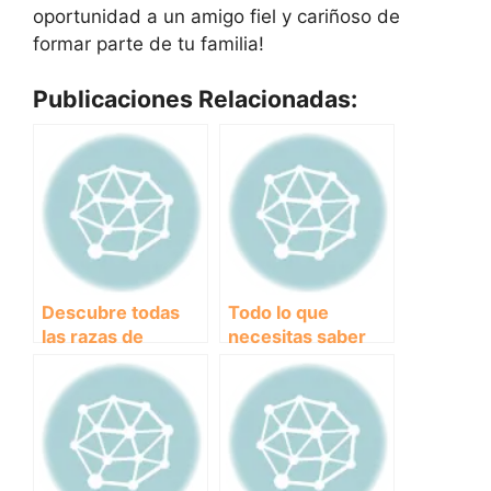
oportunidad a un amigo fiel y cariñoso de
formar parte de tu familia!
Publicaciones Relacionadas:
Descubre todas
Todo lo que
las razas de
necesitas saber
compañía: guía
sobre el Labrador
completa para
Retriever:
elegir tu mejor
Características,
amigo peludo
temperamento y
cuidados