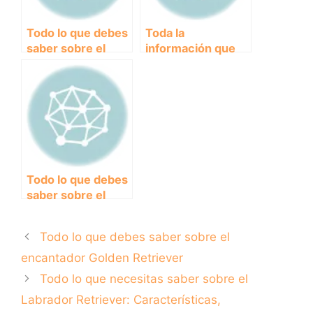
Todo lo que debes
Toda la
saber sobre el
información que
encantador
debes conocer
Golden Retriever
sobre el Pastor
Alemán:
Características,
cuidados y
curiosidades
Todo lo que debes
saber sobre el
cariñoso y
enérgico Boxer
Todo lo que debes saber sobre el
encantador Golden Retriever
Todo lo que necesitas saber sobre el
Labrador Retriever: Características,