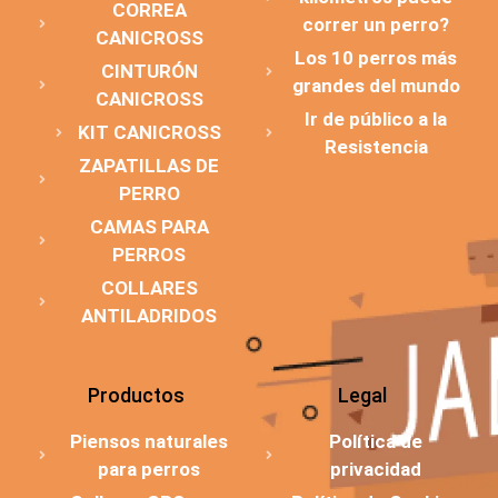
CORREA
correr un perro?
CANICROSS
Los 10 perros más
CINTURÓN
grandes del mundo
CANICROSS
Ir de público a la
KIT CANICROSS
Resistencia
ZAPATILLAS DE
PERRO
CAMAS PARA
PERROS
COLLARES
ANTILADRIDOS
Productos
Legal
Piensos naturales
Política de
para perros
privacidad