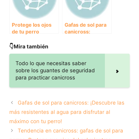
Protege los ojos
Gafas de sol para
de tu perro
canicross:
durante el
¡Descubre las más
canicross con
resistentes al agua
👇Mira también
gafas de sol con
para disfrutar al
protección UV
máximo con tu
Todo lo que necesitas saber
perro!
sobre los guantes de seguridad
para practicar canicross
Gafas de sol para canicross: ¡Descubre las
más resistentes al agua para disfrutar al
máximo con tu perro!
Tendencia en canicross: gafas de sol para