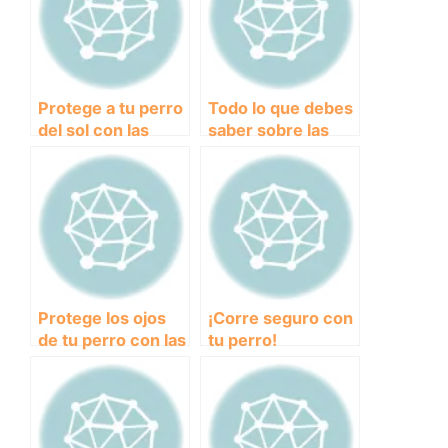
Protege a tu perro
Todo lo que debes
del sol con las
saber sobre las
mejores gafas de
gafas protectoras
sol para canicross
para practicar
canicross
Protege los ojos
¡Corre seguro con
de tu perro con las
tu perro!
mejores gafas de
Descubre cómo
sol deportivas
elegir las mejores
para canicross
gafas polarizadas
para canicross