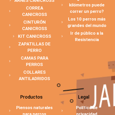
ARNÉS CANICROSS
kilómetros puede
CORREA
correr un perro?
CANICROSS
Los 10 perros más
CINTURÓN
grandes del mundo
CANICROSS
Ir de público a la
KIT CANICROSS
Resistencia
ZAPATILLAS DE
PERRO
CAMAS PARA
PERROS
COLLARES
ANTILADRIDOS
Productos
Legal
Piensos naturales
Política de
para perros
privacidad