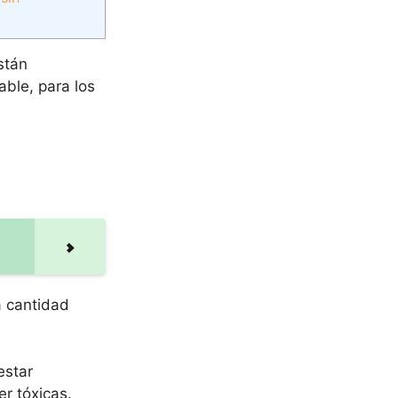
stán
ble, para los
a cantidad
estar
r tóxicas.