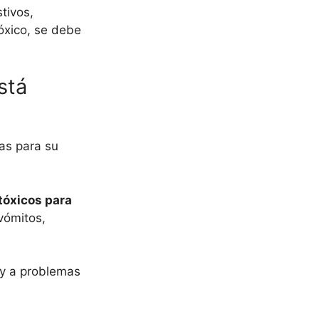
tivos,
óxico, se debe
stá
as para su
tóxicos para
vómitos,
 y a problemas