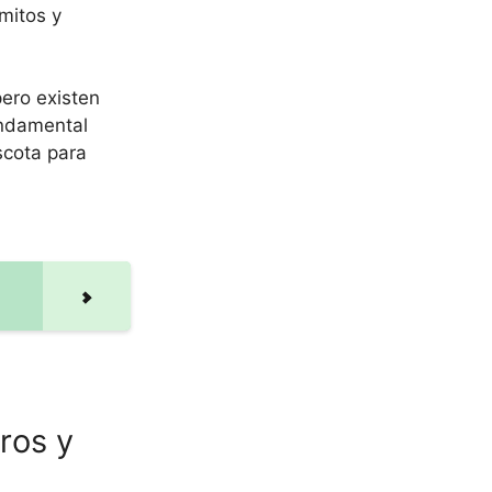
mitos y
pero existen
undamental
scota para
ros y