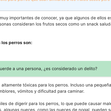
muy importantes de conocer, ya que algunos de ellos e
nas consideran los frutos secos como un snack saluda
 los perros son:
uerde a una persona, ¿es considerado un delito?
 altamente tóxicas para los perros. Incluso una pequeñ
lores, vómitos y dificultad para caminar.
les de digerir para los perros, lo que puede causar mal
s, algunas nueces, como las nueces de nogal, pueden se