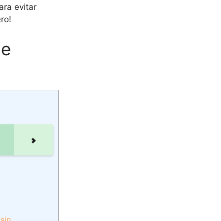
ra evitar
ro!
ce
sin