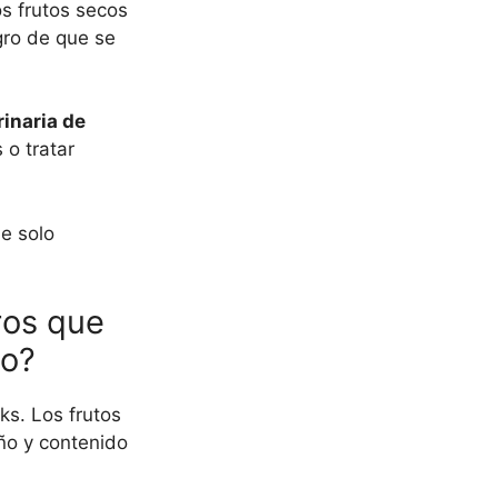
s frutos secos
gro de que se
inaria de
 o tratar
ue solo
ros que
ro?
ks. Los frutos
ño y contenido