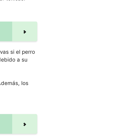
as si el perro
debido a su
 Además, los