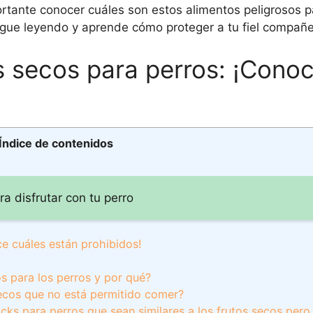
rtante conocer cuáles son estos alimentos peligrosos pa
igue leyendo y aprende cómo proteger a tu fiel compañe
os secos para perros: ¡Cono
Índice de contenidos
a disfrutar con tu perro
ce cuáles están prohibidos!
s para los perros y por qué?
secos que no está permitido comer?
cks para perros que sean similares a los frutos secos pero 