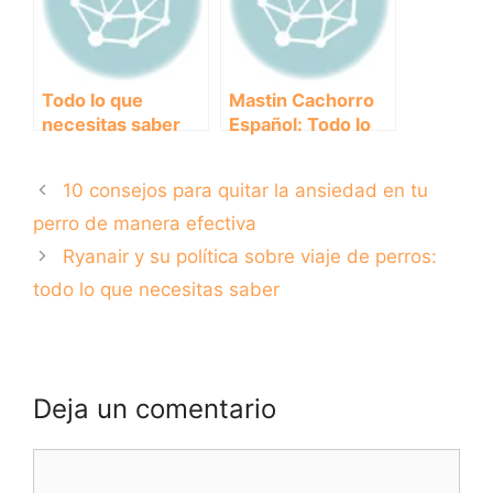
parar.
personalidades
únicas
Todo lo que
Mastin Cachorro
necesitas saber
Español: Todo lo
sobre el pienso
que necesitas
para cachorros de
saber antes de
10 consejos para quitar la ansiedad en tu
1 mes: guía
adoptarlo como tu
completa de
nueva mascota.
perro de manera efectiva
alimentación
Ryanair y su política sobre viaje de perros:
todo lo que necesitas saber
Deja un comentario