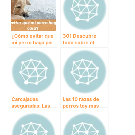
¿Cómo evitar que
301 Descubre
mi perro haga pis
todo sobre el
en casa?
perro Ratonero
Bodeguero
Andaluz: Historia,
características y
cuidados
Carcajadas
Las 10 razas de
aseguradas: Las
perros toy más
fotos más
populares del
divertidas de
mundo: conoce
perros que te
sus
harán reír sin
características y