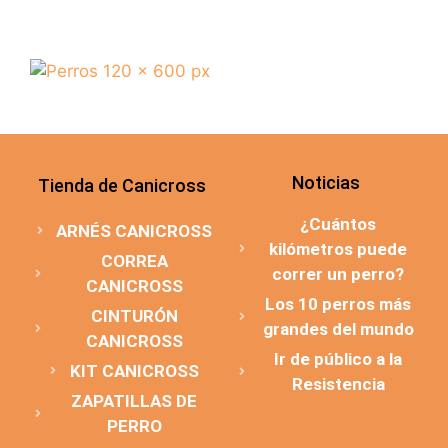
Noticias
Tienda de Canicross
¿Cuántos
ARNÉS CANICROSS
kilómetros puede
CORREA
correr un perro?
CANICROSS
Los 10 perros más
CINTURÓN
grandes del mundo
CANICROSS
Ir de público a la
KIT CANICROSS
Resistencia
ZAPATILLAS DE
PERRO