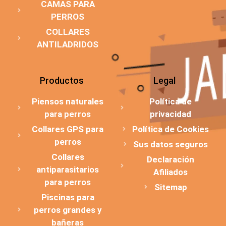
CAMAS PARA
PERROS
COLLARES
ANTILADRIDOS
Productos
Legal
Piensos naturales
Política de
para perros
privacidad
Collares GPS para
Política de Cookies
perros
Sus datos seguros
Collares
Declaración
antiparasitarios
Afiliados
para perros
Sitemap
Piscinas para
perros grandes y
bañeras