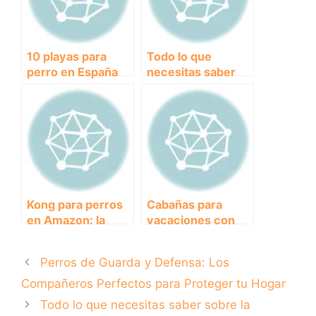
10 playas para
Todo lo que
perro en España
necesitas saber
que deberías
sobre las pulgas
visitar este verano
de perros:
prevención y
tratamiento eficaz
Kong para perros
Cabañas para
en Amazon: la
vacaciones con
mejor opción para
perros: la
el entretenimiento
escapada perfecta
Perros de Guarda y Defensa: Los
y estimulación
para amantes de
mental de tu
los animales
Compañeros Perfectos para Proteger tu Hogar
mascota
Todo lo que necesitas saber sobre la