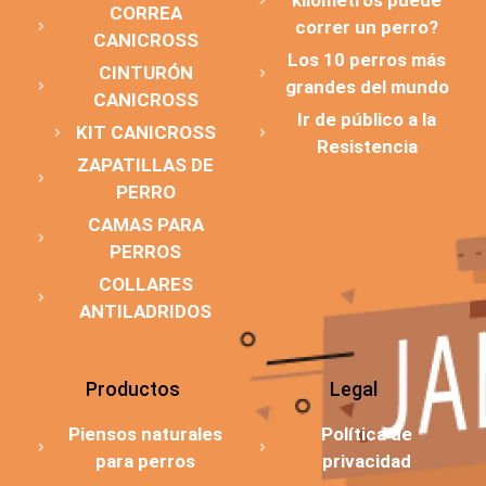
kilómetros puede
CORREA
correr un perro?
CANICROSS
Los 10 perros más
CINTURÓN
grandes del mundo
CANICROSS
Ir de público a la
KIT CANICROSS
Resistencia
ZAPATILLAS DE
PERRO
CAMAS PARA
PERROS
COLLARES
ANTILADRIDOS
Productos
Legal
Piensos naturales
Política de
para perros
privacidad