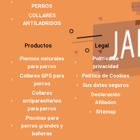
PERROS
COLLARES
ANTILADRIDOS
Productos
Legal
Piensos naturales
Política de
para perros
privacidad
Collares GPS para
Política de Cookies
perros
Sus datos seguros
Collares
Declaración
antiparasitarios
Afiliados
para perros
Sitemap
Piscinas para
perros grandes y
bañeras