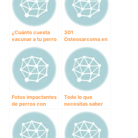
¿Cuánto cuesta
301
vacunar a tu perro
Osteosarcoma en
contra la rabia?
perros: causas,
síntomas y
tratamiento
Fotos impactantes
Todo lo que
de perros con
necesitas saber
sarna: causas,
sobre la
síntomas y
pancreatitis en
tratamiento.
perros: síntomas,
tratamientos y
prevención.