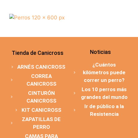
Noticias
Tienda de Canicross
¿Cuántos
ARNÉS CANICROSS
kilómetros puede
CORREA
correr un perro?
CANICROSS
Los 10 perros más
CINTURÓN
grandes del mundo
CANICROSS
Ir de público a la
KIT CANICROSS
Resistencia
ZAPATILLAS DE
PERRO
CAMAS PARA