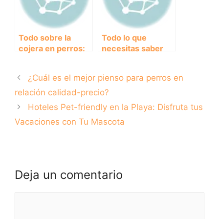
Todo sobre la
Todo lo que
cojera en perros:
necesitas saber
causas, síntomas y
sobre el pienso
tratamientos
hepático para
¿Cuál es el mejor pienso para perros en
perros.
relación calidad-precio?
Hoteles Pet-friendly en la Playa: Disfruta tus
Vacaciones con Tu Mascota
Deja un comentario