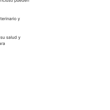
 incluso pueden
erinario y
su salud y
ara