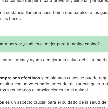
a la comida del perro para prevenir y eliminar parásitos 
una sustancia llamada cucurbitina que paraliza a los gu
e las heces.
ara perros: ¿cuál es el mejor para tu amigo canino?
tiparasitarias y ayuda a mejorar la salud del sistema di
empre son efectivos
y en algunos casos se puede reque
ultar con un veterinario antes de utilizar cualquier tra
tos secundarios o intoxicaciones en el animal.
os
es un aspecto crucial para el cuidado de la salud de