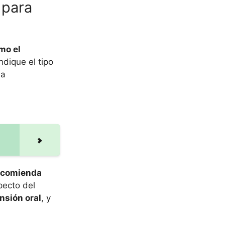
 para
mo el
ndique el tipo
na
recomienda
pecto del
nsión oral
, y