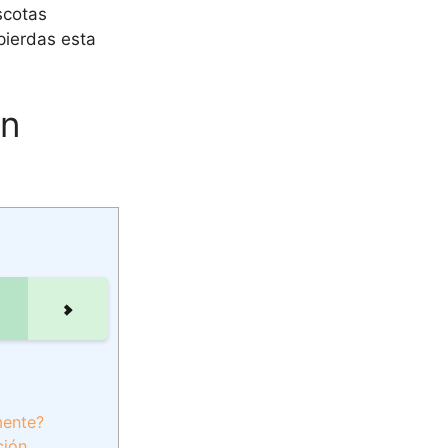
scotas
pierdas esta
ón
mente?
ción