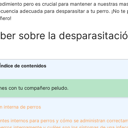
edimiento pero es crucial para mantener a nuestras ma
ecuencia adecuada para desparasitar a tu perro. ¡No te 
ñero!
ber sobre la desparasitaci
Índice de contenidos
ones con tu compañero peludo.
n interna de perros
antes internos para perros y cómo se administran correcta
perros internamente y cuáles son los síntomas de una infec