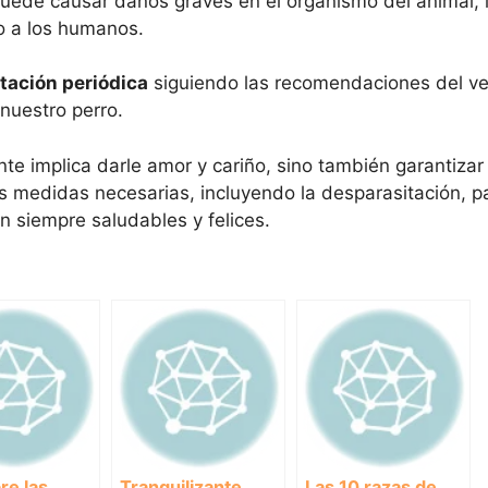
 puede causar daños graves en el organismo del animal,
o a los humanos.
tación periódica
siguiendo las recomendaciones del vet
nuestro perro.
 implica darle amor y cariño, sino también garantizar 
s medidas necesarias, incluyendo la desparasitación, p
 siempre saludables y felices.
re las
Tranquilizante
Las 10 razas de