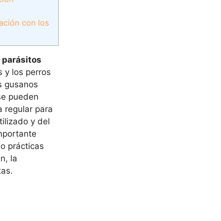
ación con los
 parásitos
 y los perros
os gusanos
 se pueden
regular para
ilizado y del
mportante
bo prácticas
n, la
tas.