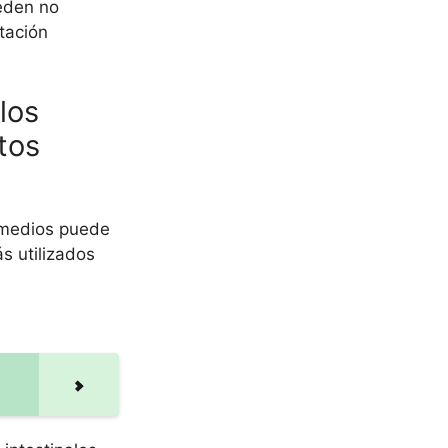
ueden no
tación
los
tos
emedios puede
s utilizados