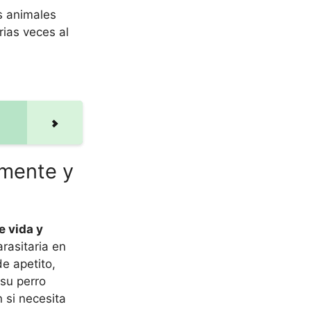
s animales
rias veces al
amente y
e vida y
rasitaria en
e apetito,
 su perro
 si necesita