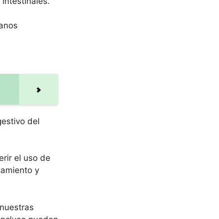
intestinales.
sanos
gestivo del
rir el uso de
tamiento y
 nuestras