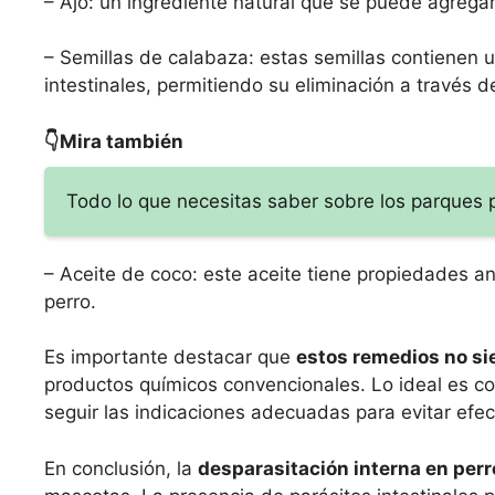
– Ajo: un ingrediente natural que se puede agregar 
– Semillas de calabaza: estas semillas contienen 
intestinales, permitiendo su eliminación a través d
👇Mira también
Todo lo que necesitas saber sobre los parques p
– Aceite de coco: este aceite tiene propiedades an
perro.
Es importante destacar que
estos remedios no si
productos químicos convencionales. Lo ideal es cons
seguir las indicaciones adecuadas para evitar efec
En conclusión, la
desparasitación interna en perr