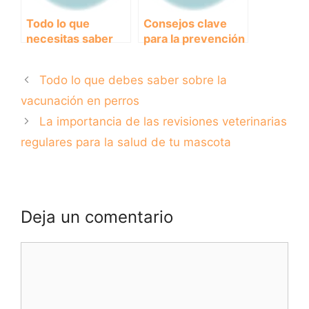
Todo lo que
Consejos clave
necesitas saber
para la prevención
sobre el control de
de lesiones y
plagas y parásitos
accidentes en el
Todo lo que debes saber sobre la
externos en tus
hogar y en el
mascotas
trabajo
vacunación en perros
La importancia de las revisiones veterinarias
regulares para la salud de tu mascota
Deja un comentario