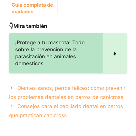
Guía completa de
cuidados
postoperatorios
dentales para
👇Mira también
perros que
practican
¡Protege a tu mascota! Todo
canicross
sobre la prevención de la
parasitación en animales
domésticos
Dientes sanos, perros felices: cómo prevenir
los problemas dentales en perros de canicross
Consejos para el cepillado dental en perros
que practican canicross