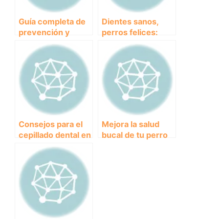
Guía completa de
Dientes sanos,
prevención y
perros felices:
limpieza dental
cómo prevenir los
para perros en el
problemas
canicross
dentales en perros
de canicross
Consejos para el
Mejora la salud
cepillado dental en
bucal de tu perro
perros que
mientras disfrutan
practican
juntos del
canicross
canicross con
estos juguetes
dentales