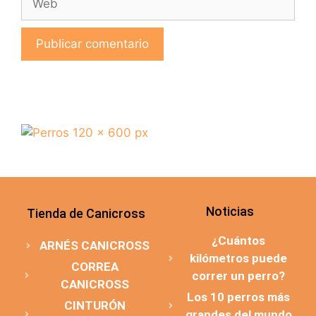
Noticias
Tienda de Canicross
¿Cuántos
ARNÉS CANICROSS
kilómetros puede
CORREA
correr un perro?
CANICROSS
Los 10 perros más
CINTURÓN
grandes del mundo