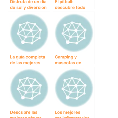
Disfruta de un día
El pitbull:
de sol y diversión
descubre todo
junto a tu perro en
sobre esta
la Playa Canina de
controvertida raza
Torre del Mar
de perros
La guía completa
Camping y
de las mejores
mascotas en
playas para perros
Cataluña:
en Alicante
Descubre los
mejores destinos
pet-friendly para
tus próximas
vacaciones
Descubre las
Los mejores