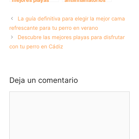
mejores playas
antiinflamatorios
para perros en
para perros: Cuida
Santa Pola y
la salud de tu
La guía definitiva para elegir la mejor cama
diviértete junto a
mejor amigo.
tu mascota
refrescante para tu perro en verano
Descubre las mejores playas para disfrutar
con tu perro en Cádiz
Deja un comentario