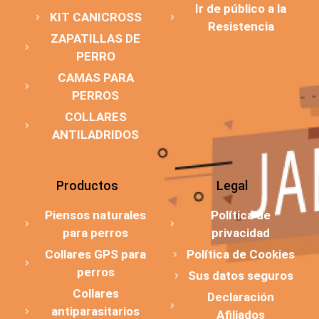
Ir de público a la
KIT CANICROSS
Resistencia
ZAPATILLAS DE
PERRO
CAMAS PARA
PERROS
COLLARES
ANTILADRIDOS
Productos
Legal
Piensos naturales
Política de
para perros
privacidad
Collares GPS para
Política de Cookies
perros
Sus datos seguros
Collares
Declaración
antiparasitarios
Afiliados