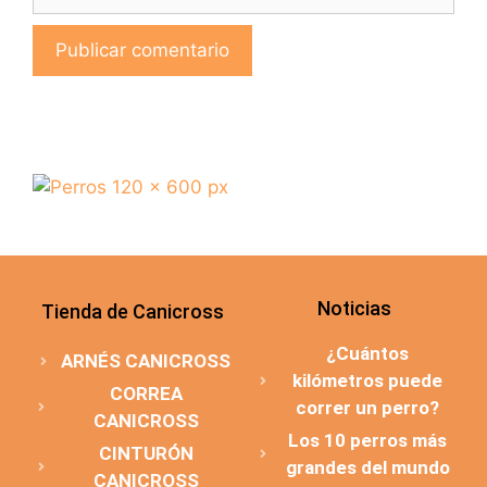
Noticias
Tienda de Canicross
¿Cuántos
ARNÉS CANICROSS
kilómetros puede
CORREA
correr un perro?
CANICROSS
Los 10 perros más
CINTURÓN
grandes del mundo
CANICROSS