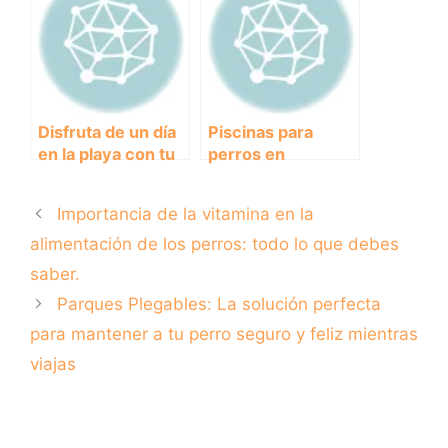
con tu perro
verano con tu
mejor amigo!
Disfruta de un día
Piscinas para
en la playa con tu
perros en
perro en Santa
Barcelona:
Pola
refrescantes
Importancia de la vitamina en la
opciones de ocio
para nuestros
alimentación de los perros: todo lo que debes
amigos caninos
saber.
Parques Plegables: La solución perfecta
para mantener a tu perro seguro y feliz mientras
viajas