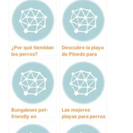
¿Por qué tiemblan
Descubre la playa
los perros?
de Pinedo para
Descubre las
perros: un paraíso
causas detrás de
canino en Valencia
este
comportamiento
Bungalows pet-
Las mejores
friendly en
playas para perros
Cataluña: disfruta
en Málaga:
de tus vacaciones
¡Disfruta del