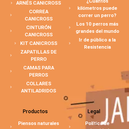
¿Cuántos
ARNÉS CANICROSS
kilómetros puede
CORREA
correr un perro?
CANICROSS
Los 10 perros más
CINTURÓN
grandes del mundo
CANICROSS
Ir de público a la
KIT CANICROSS
Resistencia
ZAPATILLAS DE
PERRO
CAMAS PARA
PERROS
COLLARES
ANTILADRIDOS
Productos
Legal
Piensos naturales
Política de