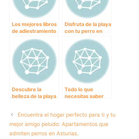
Los mejores libros
Disfruta de la playa
de adiestramiento
con tu perro en
canino para
Malgrat de Mar
enseñar a tu perro
nuevas
habilidades
Descubre la
Todo lo que
belleza de la playa
necesitas saber
Port Saplaya:
sobre el American
arena dorada y
Stanford:
Encuentra el hogar perfecto para ti y tu
aguas cristalinas
características,
cuidados y
mejor amigo peludo: Apartamentos que
temperamento
admiten perros en Asturias.