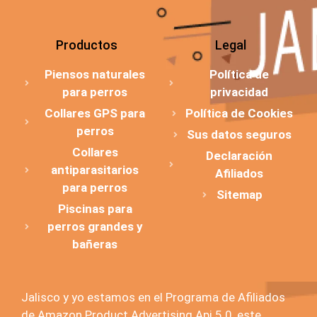
Productos
Legal
Piensos naturales
Política de
para perros
privacidad
Collares GPS para
Política de Cookies
perros
Sus datos seguros
Collares
Declaración
antiparasitarios
Afiliados
para perros
Sitemap
Piscinas para
perros grandes y
bañeras
Jalisco y yo estamos en el Programa de Afiliados
de Amazon Product Advertising Api 5.0, este