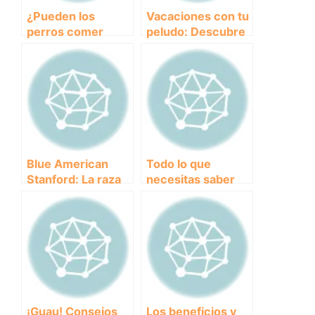
¿Pueden los
Vacaciones con tu
perros comer
peludo: Descubre
frutos secos?
los mejores
Descubre cuáles
campings que
son seguros y
aceptan mascotas.
cuáles deben
evitarse
Blue American
Todo lo que
Stanford: La raza
necesitas saber
canina de moda en
sobre el uso de
todo el mundo
tranquilizantes
para perros:
consejos y
precauciones
¡Guau! Consejos
Los beneficios y