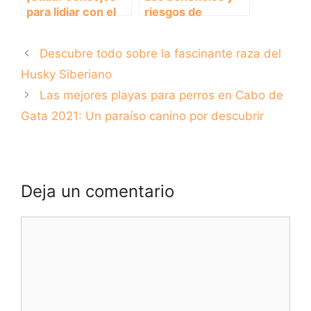
para lidiar con el
riesgos de
perro ruidoso del
alimentar a los
vecino y tener un
perros con pipas.
Descubre todo sobre la fascinante raza del
buen descanso
nocturno
Husky Siberiano
Las mejores playas para perros en Cabo de
Gata 2021: Un paraíso canino por descubrir
Deja un comentario