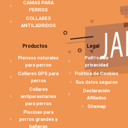
CAMAS PARA
PERROS
COLLARES
ANTILADRIDOS
Productos
Legal
Piensos naturales
Política de
para perros
privacidad
Collares GPS para
Política de Cookies
perros
Sus datos seguros
Collares
Declaración
antiparasitarios
Afiliados
para perros
Sitemap
Piscinas para
perros grandes y
bañeras