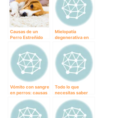
Causas de un
Mielopatía
Perro Estreñido
degenerativa en
perros: todo lo que
necesitas saber
sobre esta
enfermedad
neurológica
Vómito con sangre
Todo lo que
en perros: causas
necesitas saber
y tratamiento
sobre los
esguinces en
perros: causas,
síntomas y