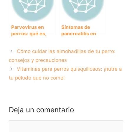
tratamiento
Parvovirus en
Síntomas de
perros: qué es,
pancreatitis en
cómo prevenirlo y
perros: cómo
tratarlo
detectar esta
Cómo cuidar las almohadillas de tu perro:
peligrosa
enfermedad
consejos y precauciones
Vitaminas para perros quisquillosos: ¡nutre a
tu peludo que no come!
Deja un comentario