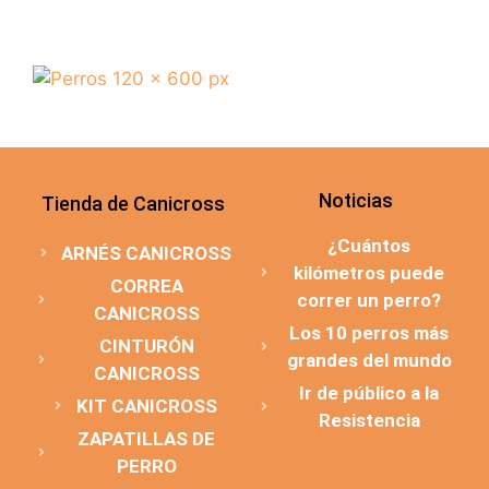
Noticias
Tienda de Canicross
¿Cuántos
ARNÉS CANICROSS
kilómetros puede
CORREA
correr un perro?
CANICROSS
Los 10 perros más
CINTURÓN
grandes del mundo
CANICROSS
Ir de público a la
KIT CANICROSS
Resistencia
ZAPATILLAS DE
PERRO