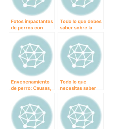
Fotos impactantes
Todo lo que debes
de perros con
saber sobre la
sarna: causas,
sarna en los
síntomas y
perros: causas,
tratamiento.
síntomas y
tratamiento.
Envenenamiento
Todo lo que
de perro: Causas,
necesitas saber
Síntomas y
sobre el pienso
Tratamiento para
para perros con
Salvar a tu Mejor
problemas renales
Amigo Peludo