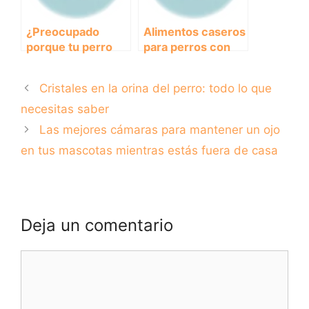
¿Preocupado
Alimentos caseros
porque tu perro
para perros con
tiene diarrea
diarrea: qué
amarilla? Aprende
cocinar para aliviar
Cristales en la orina del perro: todo lo que
cómo tratarlo en
el malestar de tu
casa
mascota
necesitas saber
Las mejores cámaras para mantener un ojo
en tus mascotas mientras estás fuera de casa
Deja un comentario