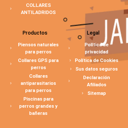
COLLARES
ANTILADRIDOS
Productos
Legal
Piensos naturales
Política de
para perros
privacidad
Collares GPS para
Política de Cookies
perros
Sus datos seguros
Collares
Declaración
antiparasitarios
Afiliados
para perros
Sitemap
Piscinas para
perros grandes y
bañeras