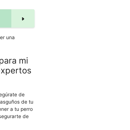
ser una
 para mi
expertos
segúrate de
rasguños de tu
ner a tu perro
segurarte de