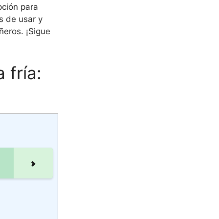
pción para
s de usar y
ñeros. ¡Sigue
fría: