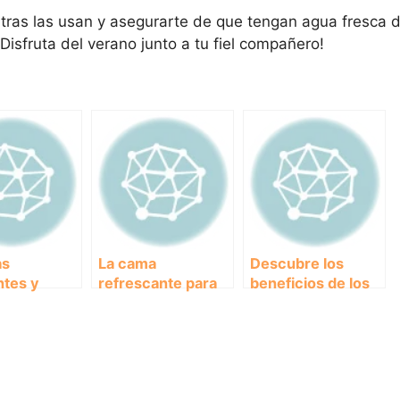
ras las usan y asegurarte de que tengan agua fresca d
isfruta del verano junto a tu fiel compañero!
as
La cama
Descubre los
ntes y
refrescante para
beneficios de los
s para
perros: el
piensos sin
rtar a tu
accesorio ideal
cereales para la
rande en
para el verano
salud de tu perro
nturas al
re