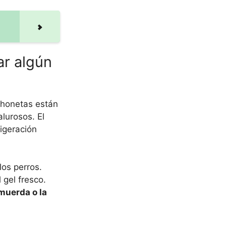
ar algún
chonetas están
lurosos. El
rigeración
os perros.
 gel fresco.
muerda o la