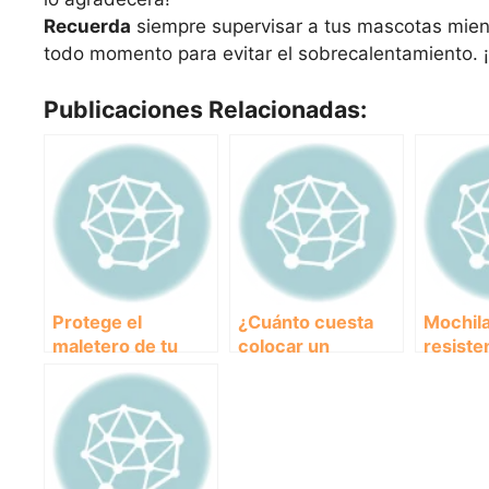
Recuerda
siempre supervisar a tus mascotas mient
todo momento para evitar el sobrecalentamiento. ¡D
Publicaciones Relacionadas:
Protege el
¿Cuánto cuesta
Mochil
maletero de tu
colocar un
resiste
coche con estas
microchip en mi
cómoda
fundas para perros
perro? – Guía de
transpo
precios y
perro g
beneficios.
tus ave
aire lib