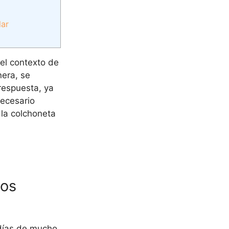
lar
 el contexto de
nera, se
 respuesta, ya
necesario
 la colchoneta
ios
 días de mucho