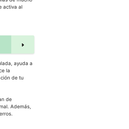
 activa al
ulada, ayuda a
ce la
ación de tu
an de
ormal. Además,
erros.