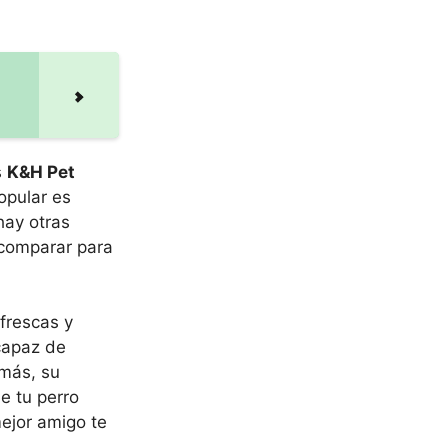
s
K&H Pet
opular es
hay otras
 comparar para
frescas y
capaz de
emás, su
ue tu perro
mejor amigo te