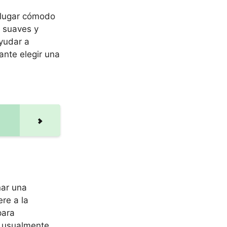
 lugar cómodo
 suaves y
yudar a
ante elegir una
nar una
re a la
para
y usualmente,