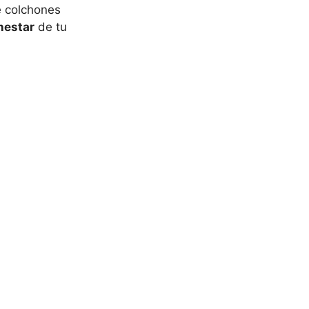
e colchones
enestar
de tu