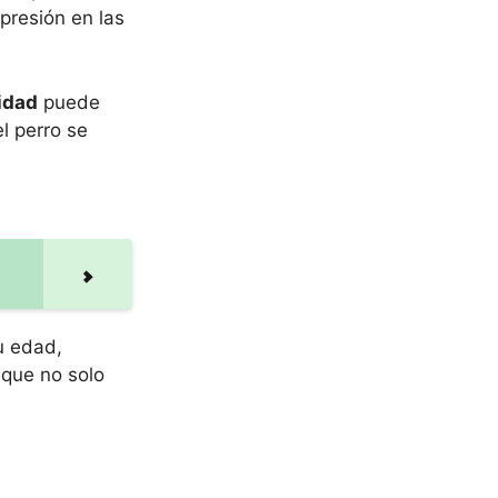
presión en las
idad
puede
l perro se
u edad,
 que no solo