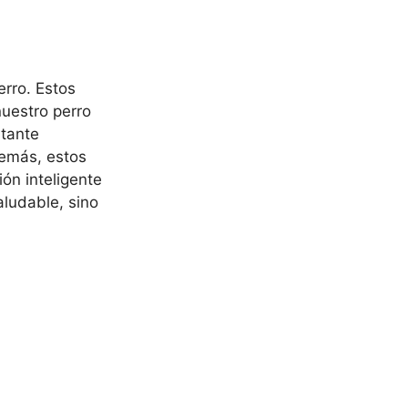
erro. Estos
uestro perro
rtante
demás, estos
ión inteligente
aludable, sino