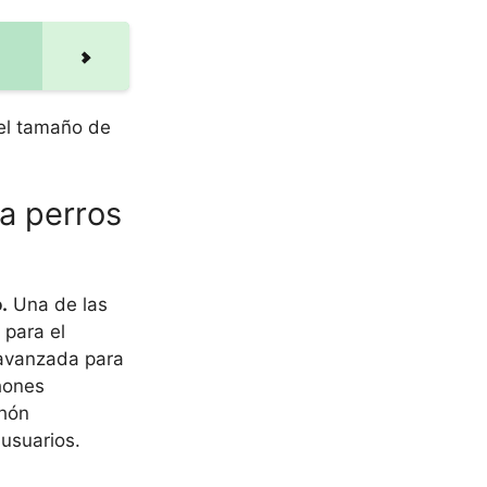
 el tamaño de
a perros
.
Una de las
 para el
 avanzada para
hones
chón
usuarios.