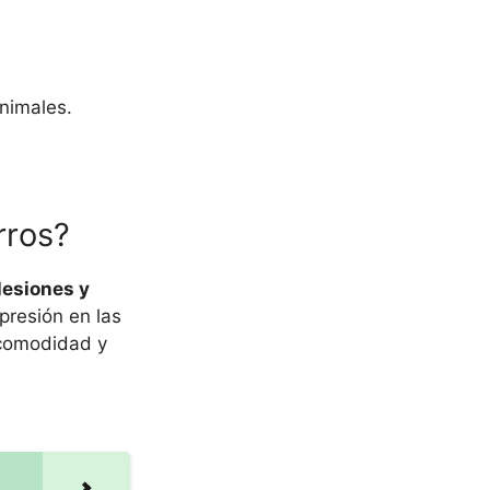
nimales.
rros?
lesiones y
presión en las
 comodidad y