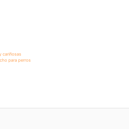
so que se
en
y cariñosas
echo para perros