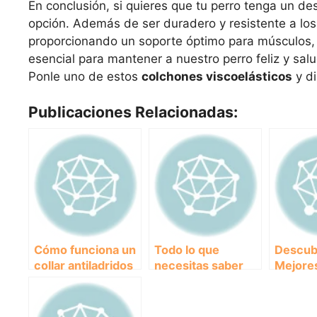
En conclusión, si quieres que tu perro tenga un d
opción. Además de ser duradero y resistente a lo
proporcionando un soporte óptimo para músculos, 
esencial para mantener a nuestro perro feliz y sal
Ponle uno de estos
colchones viscoelásticos
y di
Publicaciones Relacionadas:
Cómo funciona un
Todo lo que
Descub
collar antiladridos
necesitas saber
Mejore
para perros y cuál
sobre el precio de
Colcho
es el mejor en el
los chips para
Perros
mercado
perros
Brinda 