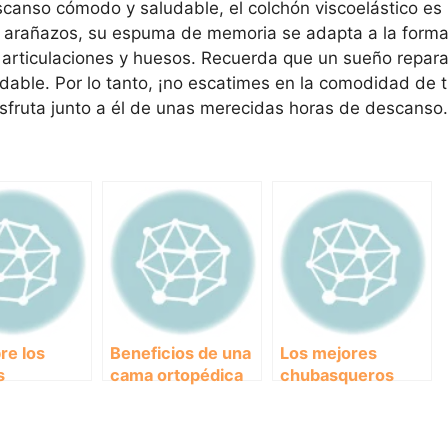
escanso cómodo y saludable, el colchón viscoelástico es
s arañazos, su espuma de memoria se adapta a la forma
articulaciones y huesos. Recuerda que un sueño repar
udable. Por lo tanto, ¡no escatimes en la comodidad de 
sfruta junto a él de unas merecidas horas de descanso.
re los
Beneficios de una
Los mejores
s
cama ortopédica
chubasqueros
nes para
para perros:
para mantener a tu
 Grandes y
Mejora la salud de
perro seco y feliz
el
tu fiel amigo.
bajo la lluvia