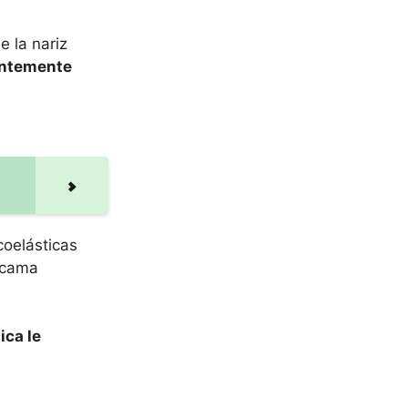
 la nariz
ientemente
coelásticas
 cama
ica le