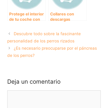
Protege el interior
Collares con
de tu coche con
descargas
un protector de
eléctricas para
asientos para
perros: ¿Son
Descubre todo sobre la fascinante
perros.
efectivos o
peligrosos?
personalidad de los perros rizados
¿Es necesario preocuparse por el páncreas
de los perros?
Deja un comentario