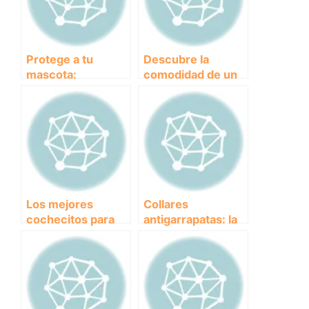
Protege a tu
Descubre la
mascota:
comodidad de un
Descubre los
parque para
mejores collares
perros plegable: la
antiparasitarios del
solución perfecta
mercado
para viajes y
paseos
Los mejores
Collares
cochecitos para
antigarrapatas: la
perros: comodidad
solución efectiva y
y seguridad en tus
segura para
paseos juntos
proteger a tu
mascota