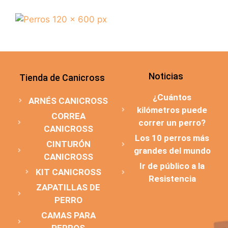
Noticias
Tienda de Canicross
¿Cuántos
ARNÉS CANICROSS
kilómetros puede
CORREA
correr un perro?
CANICROSS
Los 10 perros más
CINTURÓN
grandes del mundo
CANICROSS
Ir de público a la
KIT CANICROSS
Resistencia
ZAPATILLAS DE
PERRO
CAMAS PARA
PERROS