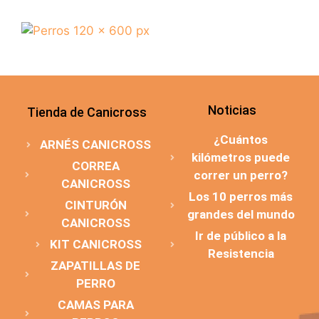
Noticias
Tienda de Canicross
¿Cuántos
ARNÉS CANICROSS
kilómetros puede
CORREA
correr un perro?
CANICROSS
Los 10 perros más
CINTURÓN
grandes del mundo
CANICROSS
Ir de público a la
KIT CANICROSS
Resistencia
ZAPATILLAS DE
PERRO
CAMAS PARA