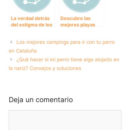
La verdad detrás
Descubre las
del estigma de los
mejores playas
pitbull: todo lo que
para disfrutar con
debes saber sobre
tu perro en
Los mejores campings para ir con tu perro
esta raza de
Cantabria
perros
en Cataluña
¿Qué hacer si mi perro tiene algo alojado en
la nariz? Consejos y soluciones
Deja un comentario