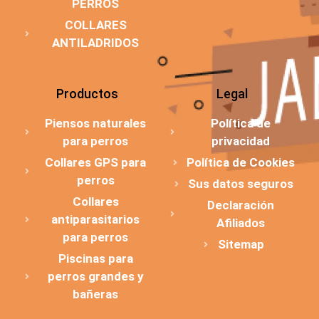
PERROS
COLLARES
ANTILADRIDOS
Productos
Legal
Piensos naturales
Política de
para perros
privacidad
Collares GPS para
Política de Cookies
perros
Sus datos seguros
Collares
Declaración
antiparasitarios
Afiliados
para perros
Sitemap
Piscinas para
perros grandes y
bañeras