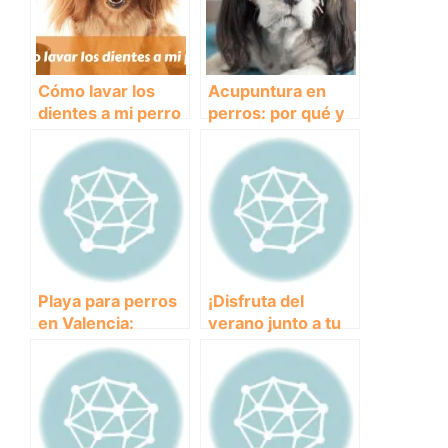
Cómo lavar los
Acupuntura en
dientes a mi perro
perros: por qué y
cuándo hacerla
Playa para perros
¡Disfruta del
en Valencia:
verano junto a tu
Disfruta del sol y el
peludo! Descubre
mar con tu mejor
las mejores playas
amigo peludo
para perros en
Valencia.