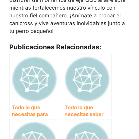
disfrutar de momentos de ejercicio al aire libre
mientras fortalecemos nuestro vínculo con
nuestro fiel compañero. ¡Anímate a probar el
canicross y vive aventuras inolvidables junto a
tu perro pequeño!
Publicaciones Relacionadas:
Todo lo que
Todo lo que
necesitas para
necesitas saber
empezar en el
sobre el
Canicross: Pack
canicross: Pack
completo básico
completo