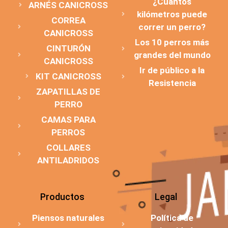
¿Cuántos
ARNÉS CANICROSS
kilómetros puede
CORREA
correr un perro?
CANICROSS
Los 10 perros más
CINTURÓN
grandes del mundo
CANICROSS
Ir de público a la
KIT CANICROSS
Resistencia
ZAPATILLAS DE
PERRO
CAMAS PARA
PERROS
COLLARES
ANTILADRIDOS
Productos
Legal
Piensos naturales
Política de