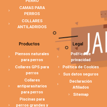
PERRO
CAMAS PARA
PERROS
COLLARES
ANTILADRIDOS
Productos
Legal
Piensos naturales
Política de
para perros
privacidad
Collares GPS para
Política de Cookies
perros
Sus datos seguros
Collares
Declaración
antiparasitarios
Afiliados
para perros
Sitemap
Piscinas para
perros grandes y