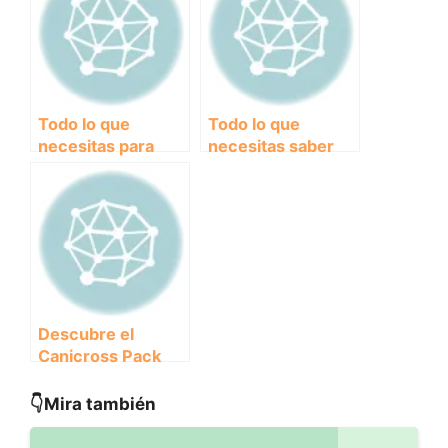
Todo lo que
Todo lo que
necesitas para
necesitas saber
empezar en el
sobre el
Canicross: Pack
canicross: Pack
completo básico
completo
profesional para tu
equipo de carrera
Descubre el
Canicross Pack
Completo de
Diseño Exclusivo:
👇Mira también
¡La Mejor
Experiencia para