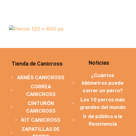
Noticias
Tienda de Canicross
¿Cuántos
ARNÉS CANICROSS
kilómetros puede
CORREA
correr un perro?
CANICROSS
Los 10 perros más
CINTURÓN
grandes del mundo
CANICROSS
Ir de público a la
KIT CANICROSS
Resistencia
ZAPATILLAS DE