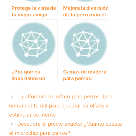
Protege la vista de
Mejora la diversión
tu mejor amigo:
de tu perro con el
gafas de sol para
mejor lanzador de
perros
pelotas del
mercado
¿Por qué es
Camas de madera
importante un
para perros:
asiento para perro
comodidad y
homologado en el
elegancia en el
La alfombra de olfato para perros: Una
coche?
hogar
herramienta útil para ejercitar su olfato y
estimular su mente
Descubre el precio exacto: ¿Cuánto cuesta
el microchip para perros?