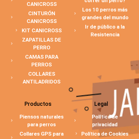
correr un perro?
CANICROSS
Los 10 perros más
CINTURÓN
grandes del mundo
CANICROSS
Ir de público a la
KIT CANICROSS
Resistencia
ZAPATILLAS DE
PERRO
CAMAS PARA
PERROS
COLLARES
ANTILADRIDOS
Productos
Legal
Piensos naturales
Política de
para perros
privacidad
Collares GPS para
Política de Cookies