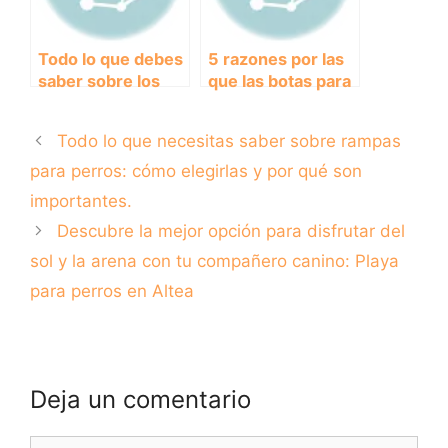
Todo lo que debes
5 razones por las
saber sobre los
que las botas para
perros de raza
perros son
‘Taza de Té’
imprescindibles en
Todo lo que necesitas saber sobre rampas
invierno
para perros: cómo elegirlas y por qué son
importantes.
Descubre la mejor opción para disfrutar del
sol y la arena con tu compañero canino: Playa
para perros en Altea
Deja un comentario