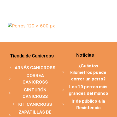
Noticias
Tienda de Canicross
¿Cuántos
ARNÉS CANICROSS
kilómetros puede
CORREA
correr un perro?
CANICROSS
Los 10 perros más
CINTURÓN
grandes del mundo
CANICROSS
Ir de público a la
KIT CANICROSS
Resistencia
ZAPATILLAS DE