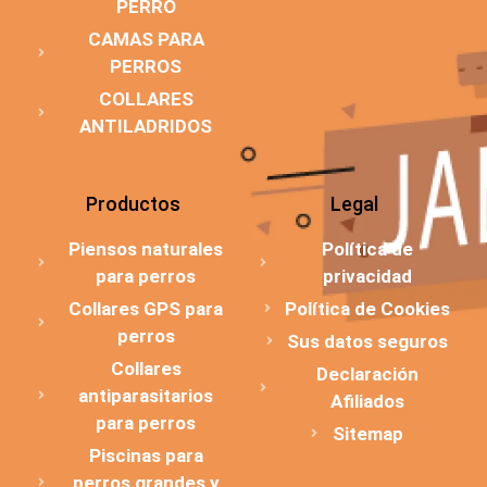
PERRO
CAMAS PARA
PERROS
COLLARES
ANTILADRIDOS
Productos
Legal
Piensos naturales
Política de
para perros
privacidad
Collares GPS para
Política de Cookies
perros
Sus datos seguros
Collares
Declaración
antiparasitarios
Afiliados
para perros
Sitemap
Piscinas para
perros grandes y