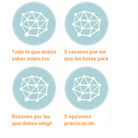
sobre el colchón
para perros puede
ortopédico para
mejorar la calidad
perros: beneficios
de vida de tu
y
mascota
recomendaciones
Todo lo que debes
5 razones por las
saber sobre los
que las botas para
perros de raza
perros son
‘Taza de Té’
imprescindibles en
invierno
Razones por las
5 opciones
que debes elegir
prácticas de
una cama alta para
bebederos
tu perro
portátiles para tu