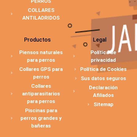
PERROS
COLLARES
ANTILADRIDOS
Productos
Legal
Piensos naturales
Política de
para perros
privacidad
Collares GPS para
Política de Cookies
perros
Sus datos seguros
Collares
Declaración
antiparasitarios
Afiliados
para perros
Sitemap
Piscinas para
perros grandes y
bañeras