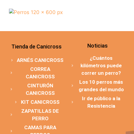
Noticias
Tienda de Canicross
¿Cuántos
ARNÉS CANICROSS
kilómetros puede
CORREA
correr un perro?
CANICROSS
Los 10 perros más
CINTURÓN
grandes del mundo
CANICROSS
Ir de público a la
KIT CANICROSS
Resistencia
ZAPATILLAS DE
PERRO
CAMAS PARA