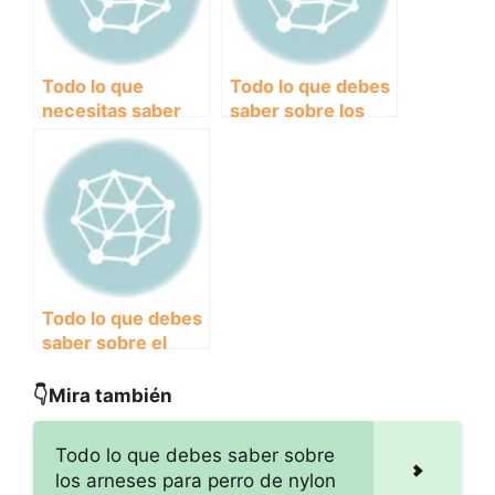
Todo lo que
Todo lo que debes
necesitas saber
saber sobre los
sobre el arnés
arneses para
para perro
perro de tracción
acolchado:
comodidad y
seguridad para tu
mascota
Todo lo que debes
saber sobre el
arnés para perros
de competición:
👇Mira también
guía completa
Todo lo que debes saber sobre
los arneses para perro de nylon