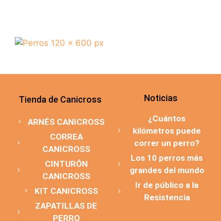
Noticias
Tienda de Canicross
¿Cuántos
ARNÉS CANICROSS
kilómetros puede
CORREA
correr un perro?
CANICROSS
Los 10 perros más
CINTURÓN
grandes del mundo
CANICROSS
Ir de público a la
KIT CANICROSS
Resistencia
ZAPATILLAS DE
PERRO