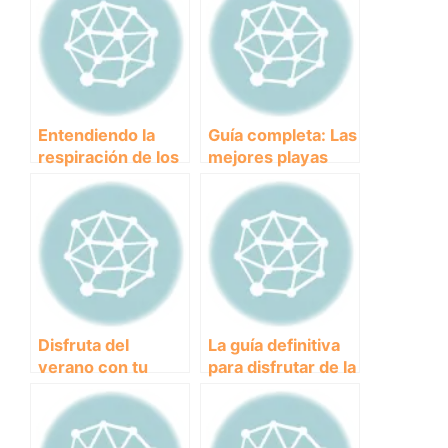
Entendiendo la
Guía completa: Las
respiración de los
mejores playas
cachorros: ¿Por
para perros en
qué mi cachorro
Gran Canaria
respira tan rápido?
Disfruta del
La guía definitiva
verano con tu
para disfrutar de la
perro en la playa
playa canina de
canina de Orihuela
Torrevieja con tu
perro