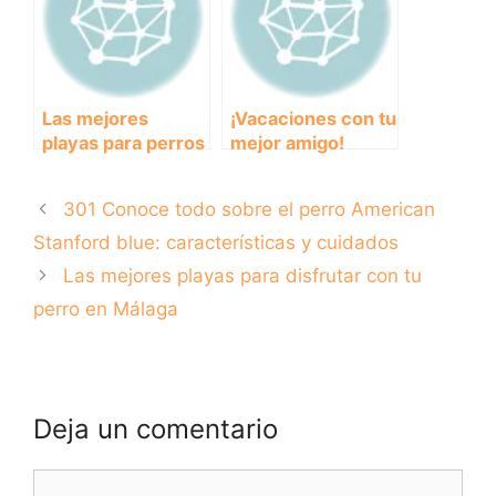
Las mejores
¡Vacaciones con tu
playas para perros
mejor amigo!
en la Costa Brava:
Descubre los
¿Dónde disfrutar
mejores campings
301 Conoce todo sobre el perro American
del mar con tu
en Andalucía que
peludo?
admiten perros en
Stanford blue: características y cuidados
bungalows
Las mejores playas para disfrutar con tu
perro en Málaga
Deja un comentario