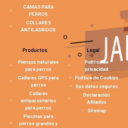
CAMAS PARA
PERROS
COLLARES
ANTILADRIDOS
Productos
Legal
Piensos naturales
Política de
para perros
privacidad
Collares GPS para
Política de Cookies
perros
Sus datos seguros
Collares
Declaración
antiparasitarios
Afiliados
para perros
Sitemap
Piscinas para
perros grandes y