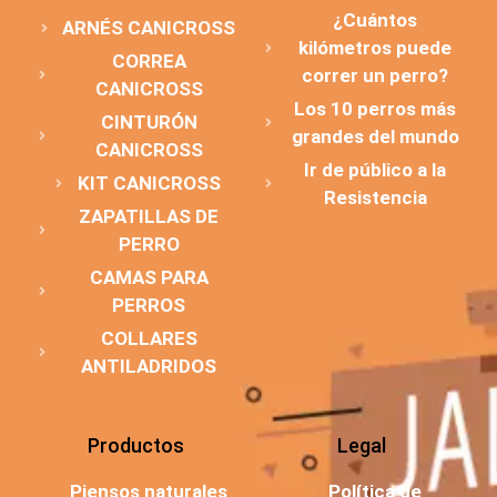
¿Cuántos
ARNÉS CANICROSS
kilómetros puede
CORREA
correr un perro?
CANICROSS
Los 10 perros más
CINTURÓN
grandes del mundo
CANICROSS
Ir de público a la
KIT CANICROSS
Resistencia
ZAPATILLAS DE
PERRO
CAMAS PARA
PERROS
COLLARES
ANTILADRIDOS
Productos
Legal
Piensos naturales
Política de