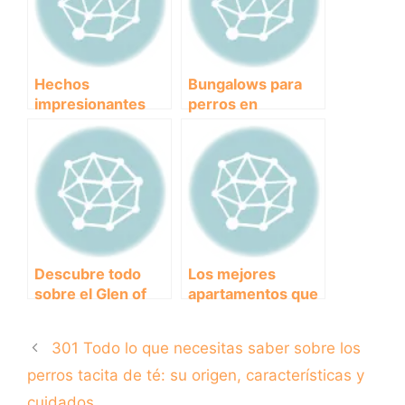
incomprendida
Hechos
Bungalows para
impresionantes
perros en
sobre la fuerza del
Cataluña:
Pitbull
¡Vacaciones juntos
sin
preocupaciones!
Descubre todo
Los mejores
sobre el Glen of
apartamentos que
Imaal Terrier: la
aceptan mascotas:
raza canina
Una guía para
301 Todo lo que necesitas saber sobre los
irlandesa llena de
encontrar el hogar
energía y carisma.
perfecto para ti y
perros tacita de té: su origen, características y
tu peludo amigo
cuidados