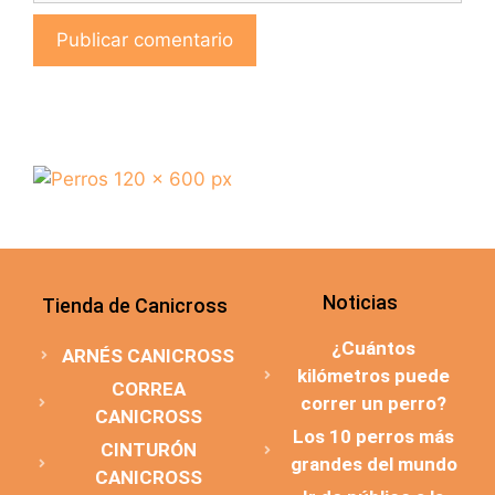
Noticias
Tienda de Canicross
¿Cuántos
ARNÉS CANICROSS
kilómetros puede
CORREA
correr un perro?
CANICROSS
Los 10 perros más
CINTURÓN
grandes del mundo
CANICROSS