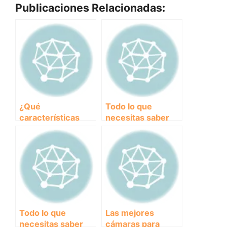
Publicaciones Relacionadas:
¿Qué
Todo lo que
características
necesitas saber
deben tener los
sobre
piensos para
transportines para
perros senior?
perros plegables:
comodidad y
seguridad en tus
viajes juntos
Todo lo que
Las mejores
necesitas saber
cámaras para