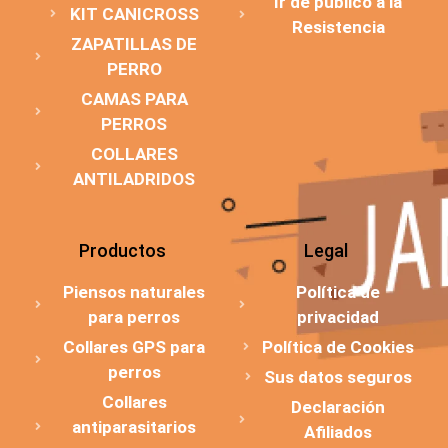
Ir de público a la
KIT CANICROSS
Resistencia
ZAPATILLAS DE
PERRO
CAMAS PARA
PERROS
COLLARES
ANTILADRIDOS
Productos
Legal
Piensos naturales
Política de
para perros
privacidad
Collares GPS para
Política de Cookies
perros
Sus datos seguros
Collares
Declaración
antiparasitarios
Afiliados