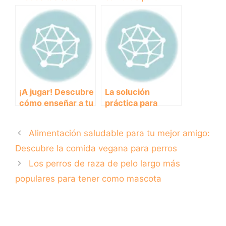
sobre el mejor
perros: mantén a
pienso saciante
tu mascota
para perros
siempre en foco
¡A jugar! Descubre
La solución
cómo enseñar a tu
práctica para
perro a jugar con
viajar con tu perro:
Frisbee
jaulas plegables
Alimentación saludable para tu mejor amigo:
Descubre la comida vegana para perros
Los perros de raza de pelo largo más
populares para tener como mascota